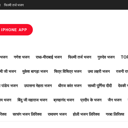
न
फिल्मी तर्ज भजन
IPHONE APP
ाँ भजन
गणेश भजन
राधा-मीराबाई भजन
फिल्मी तर्ज भजन
गुरुदेव भजन
TOP
ोमी जी भजन
मुकेश बागड़ा भजन
चित्र विचित्र भजन
उमा लहरी भजन
रजनी र
 पांडेय भजन
उपासना मेहता भजन
धीरज कांत भजन
साध्वी पूर्णिमा दीदी
देवकी 
ूपम भजन
बिंदु जी महाराज भजन
ब्रम्हानंद भजन
प्रदीप के भजन
जैन भजन
िक्स
सत्संग भजन लिरिक्स
रामायण भजन
होली भजन लिरिक्स
गरबा लिरिक्स