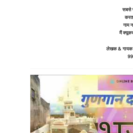
सबसे प
करता 
गाम न
मैं क्यू
लेखक & गायक –
99