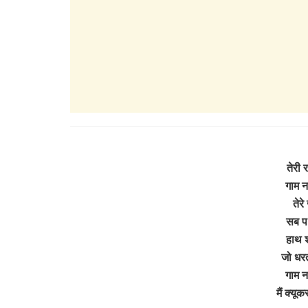
तेरी 
गाम न
तेरे
सब प
हाथ श
जो धरत
गाम न
मैं क्यू