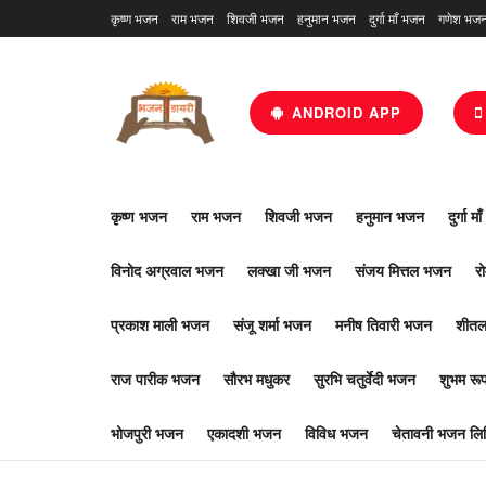
कृष्ण भजन
राम भजन
शिवजी भजन
हनुमान भजन
दुर्गा माँ भजन
गणेश भज
ANDROID APP
कृष्ण भजन
राम भजन
शिवजी भजन
हनुमान भजन
दुर्गा म
विनोद अग्रवाल भजन
लक्खा जी भजन
संजय मित्तल भजन
र
प्रकाश माली भजन
संजू शर्मा भजन
मनीष तिवारी भजन
शीतल
राज पारीक भजन
सौरभ मधुकर
सुरभि चतुर्वेदी भजन
शुभम र
भोजपुरी भजन
एकादशी भजन
विविध भजन
चेतावनी भजन लिर