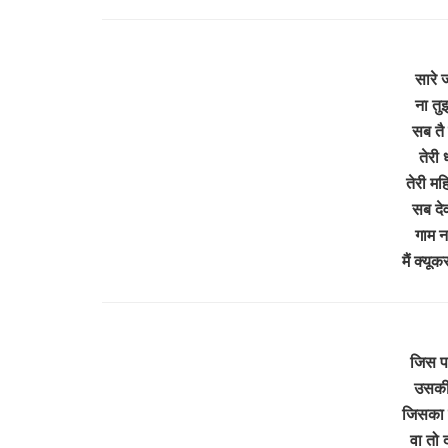
सारे ज
ना तु
सब तै 
तेरी 
तेरी मह
सब देव
गाम न
मैं क्यू
जिस प 
उसकी 
जिसका र
वा तो 