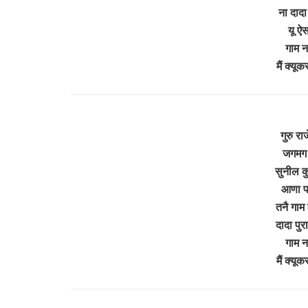
ना दादा
यू ऐस
गाम न
मैं क्यू
गुरु राज
जगमग 
सुनील कु
आणा पड
तनै गाम
दादा पुर
गाम न
मैं क्यू