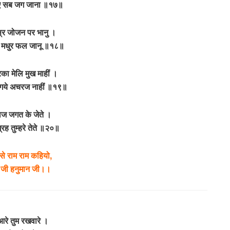
भए सब जग जाना ॥१७॥
्र जोजन पर भानु ।
ि मधुर फल जानू ॥१८॥
रिका मेलि मुख माहीं ।
 गये अचरज नाहीं ॥१९॥
काज जगत के जेते ।
्रह तुम्हरे तेते ॥२०॥
से राम राम कहियो,
 जी हनुमान जी।।
आरे तुम रखवारे ।