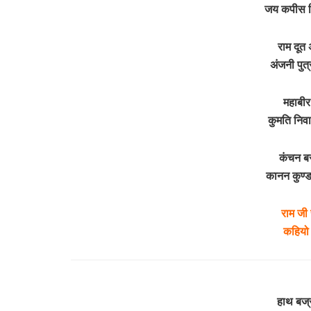
जय कपीस त
राम दूत
अंजनी पुत
महाबीर
कुमति निव
कंचन बर
कानन कुण्
राम जी 
कहियो
हाथ बज्