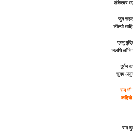
लंकेश्वर 
जुग सहस
लील्यो ताह
प्रभु मुद्
जलधि लाँघि
दुर्गम 
सुगम अनुग
राम जी 
कहियो
राम दु