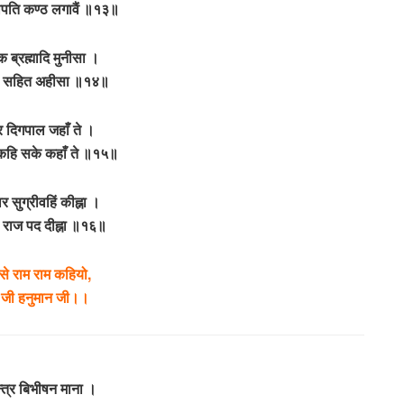
पति कण्ठ लगावैं ॥१३॥
ब्रह्मादि मुनीसा ।
द सहित अहीसा ॥१४॥
र दिगपाल जहाँ ते ।
कहि सके कहाँ ते ॥१५॥
 सुग्रीवहिं कीह्ना ।
 राज पद दीह्ना ॥१६॥
से राम राम कहियो,
 जी हनुमान जी।।
मन्त्र बिभीषन माना ।