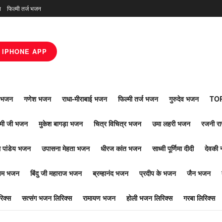
न
फिल्मी तर्ज भजन
IPHONE APP
ाँ भजन
गणेश भजन
राधा-मीराबाई भजन
फिल्मी तर्ज भजन
गुरुदेव भजन
TOP
ोमी जी भजन
मुकेश बागड़ा भजन
चित्र विचित्र भजन
उमा लहरी भजन
रजनी र
 पांडेय भजन
उपासना मेहता भजन
धीरज कांत भजन
साध्वी पूर्णिमा दीदी
देवकी 
ूपम भजन
बिंदु जी महाराज भजन
ब्रम्हानंद भजन
प्रदीप के भजन
जैन भजन
िक्स
सत्संग भजन लिरिक्स
रामायण भजन
होली भजन लिरिक्स
गरबा लिरिक्स