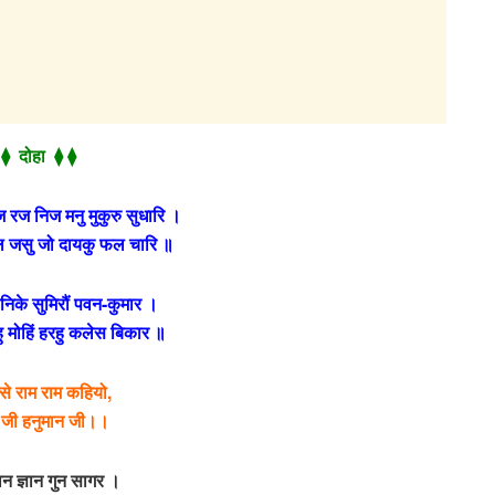
 ⧫ दोहा ⧫ ⧫
ज रज निज मनु मुकुरु सुधारि ।
ल जसु जो दायकु फल चारि ॥
जानिके सुमिरौं पवन-कुमार ।
देहु मोहिं हरहु कलेस बिकार ॥
से राम राम कहियो,
 जी हनुमान जी।।
न ज्ञान गुन सागर ।