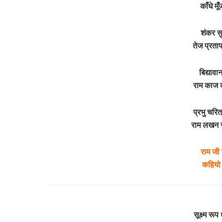
काँधे म
शंकर स
तेज प्रता
बिद्याव
राम काज 
प्रभु चरित
राम लखन 
राम जी 
कहियो
सूक्ष्म रू