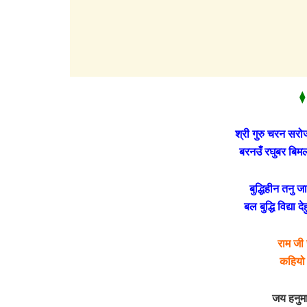
⧫
श्री गुरु चरन सरो
बरनउँ रघुबर बिम
बुद्धिहीन तनु 
बल बुद्धि विद्या 
राम जी 
कहियो
जय हनुमा