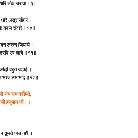
 धरि लंक जरावा ॥९॥
 धरि असुर सँहारे ।
 के काज सँवारे ॥१०॥
ीवन लखन जियाये ।
र हरषि उर लाये ॥११॥
कीह्नी बहुत बड़ाई ।
रिय भरत सम भाई ॥१२॥
से राम राम कहियो,
 जी हनुमान जी।।
 तुमरो जस गावैं ।