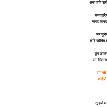
अस कहि श्री
सनकादिक 
नारद सार
जम कुबे
कबि कोबिद 
तुम उपकार
राम मिलाय
राम जी 
कहियो
तुम्हरो 