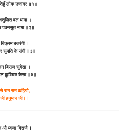
िहुँ लोक उजागर ॥१॥
 अतुलित बल धामा ।
्र पवनसुत नामा ॥२॥
 बिक्रम बजरंगी ।
ार सुमति के संगी ॥३॥
न बिराज सुबेसा ।
डल कुञ्चित केसा ॥४॥
से राम राम कहियो,
 जी हनुमान जी।।
र औ ध्वजा बिराजै ।