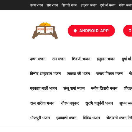
कृष्ण भजन
राम भजन
शिवजी भजन
हनुमान भजन
दुर्गा माँ भजन
गणेश भज
ANDROID APP
कृष्ण भजन
राम भजन
शिवजी भजन
हनुमान भजन
दुर्गा म
विनोद अग्रवाल भजन
लक्खा जी भजन
संजय मित्तल भजन
र
प्रकाश माली भजन
संजू शर्मा भजन
मनीष तिवारी भजन
शीतल
राज पारीक भजन
सौरभ मधुकर
सुरभि चतुर्वेदी भजन
शुभम र
भोजपुरी भजन
एकादशी भजन
विविध भजन
चेतावनी भजन लिर