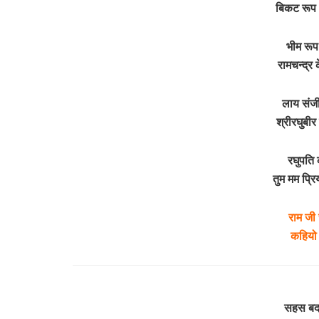
बिकट रूप
भीम रूप
रामचन्द्र
लाय संज
श्रीरघुबी
रघुपति 
तुम मम प्
राम जी 
कहियो
सहस बदन