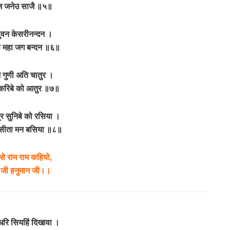
ूँज जनेउ साजै ॥५॥
ुवन केसरीनन्दन ।
प महा जग बन्दन ॥६॥
ान गुणी अति चातुर ।
करिबे को आतुर ॥७॥
्र सुनिबे को रसिया ।
सीता मन बसिया ॥८॥
से राम राम कहियो,
 जी हनुमान जी।।
प धरि सियहिं दिखावा ।