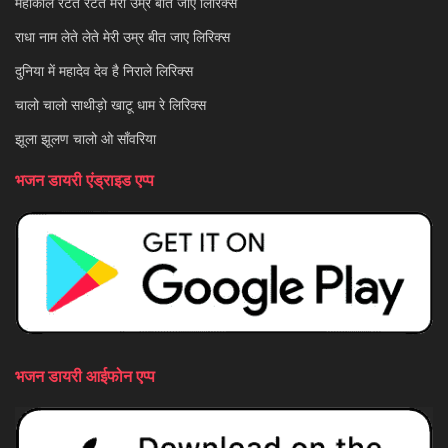
महाकाल रटते रटते मेरी उम्र बीत जाए लिरिक्स
राधा नाम लेते लेते मेरी उम्र बीत जाए लिरिक्स
दुनिया में महादेव देव है निराले लिरिक्स
चालो चालो साथीड़ो खाटू धाम रे लिरिक्स
झूला झूलण चालो ओ साँवरिया
भजन डायरी एंड्राइड एप्प
भजन डायरी आईफोन एप्प