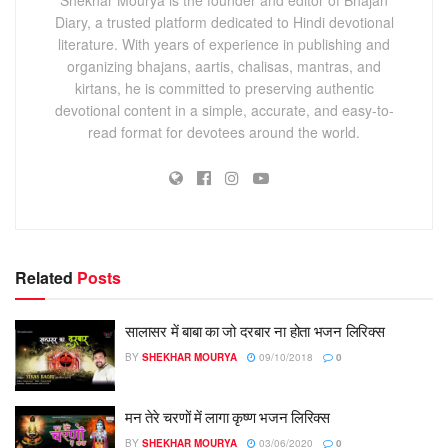
Diary, a trusted platform dedicated to Hindi devotional
literature. With years of experience in publishing and
organizing bhajans, aartis, chalisas, mantras, and
kirtans, he is committed to preserving authentic
devotional content in a simple, accurate, and easy-to-
read format for devotees around the world.
Related
Posts
सालासर में बाबा का जो दरबार ना होता भजन लिरिक्स
BY
SHEKHAR MOURYA
09/10/2018
0
मन तेरे चरणों में लागा कृष्ण भजन लिरिक्स
BY
SHEKHAR MOURYA
03/06/2020
0