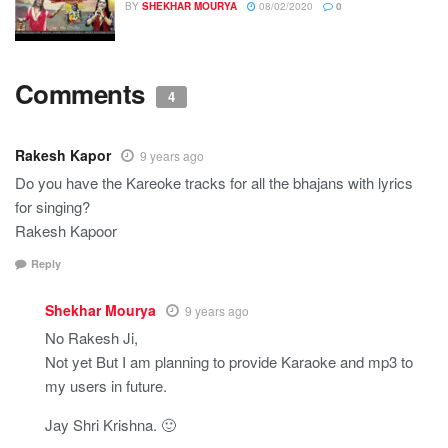
BY
SHEKHAR MOURYA
08/02/2020
0
Comments
4
Rakesh Kapor
9 years ago
Do you have the Kareoke tracks for all the bhajans with lyrics
for singing?
Rakesh Kapoor
Reply
Shekhar Mourya
9 years ago
No Rakesh Ji,
Not yet But I am planning to provide Karaoke and mp3 to
my users in future.
Jay Shri Krishna. 🙂