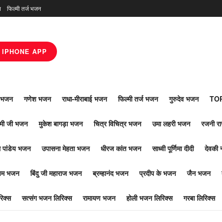
न
फिल्मी तर्ज भजन
IPHONE APP
ाँ भजन
गणेश भजन
राधा-मीराबाई भजन
फिल्मी तर्ज भजन
गुरुदेव भजन
TOP
ोमी जी भजन
मुकेश बागड़ा भजन
चित्र विचित्र भजन
उमा लहरी भजन
रजनी र
 पांडेय भजन
उपासना मेहता भजन
धीरज कांत भजन
साध्वी पूर्णिमा दीदी
देवकी 
ूपम भजन
बिंदु जी महाराज भजन
ब्रम्हानंद भजन
प्रदीप के भजन
जैन भजन
िक्स
सत्संग भजन लिरिक्स
रामायण भजन
होली भजन लिरिक्स
गरबा लिरिक्स