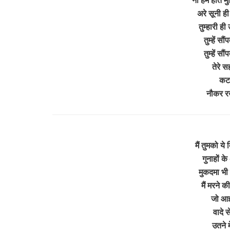
अरे सूनी ही
तुम्हारी ही 
तुम्हें सौ
तुम्हें सौ
तेरे स
कट 
नौकर 
मैं तुमको ये
गुनाहों के
मुकदमा भी
मैं मरने क
जो आज्
वादे स
उतने म