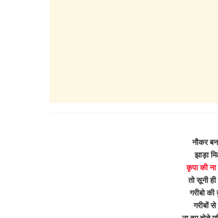
नौकर बन 
झाड़ा म
कृपा की ना 
तो सूनी ही
गरीबो की द
गरीबों से
ना हम होते मु