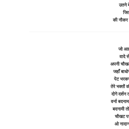
उतने म
जित
की नौकर
जो आज्
वादे स
अपनी चौखट 
जहाँ बाधोग
पेट भरकर 
तेरे भक्तों
दोगे दर्शन 
वर्ना बदना
बदनामी तो 
चौखट पर 
ओ नादान