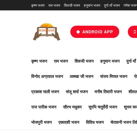
कृष्ण भजन
राम भजन
शिवजी भजन
हनुमान भजन
दुर्गा माँ भजन
गणेश भज
ANDROID APP
कृष्ण भजन
राम भजन
शिवजी भजन
हनुमान भजन
दुर्गा म
विनोद अग्रवाल भजन
लक्खा जी भजन
संजय मित्तल भजन
र
प्रकाश माली भजन
संजू शर्मा भजन
मनीष तिवारी भजन
शीतल
राज पारीक भजन
सौरभ मधुकर
सुरभि चतुर्वेदी भजन
शुभम र
भोजपुरी भजन
एकादशी भजन
विविध भजन
चेतावनी भजन लिर