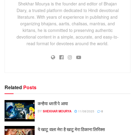
Shekhar Mourya is the founder and editor of Bhajan
Diary, a trusted platform dedicated to Hindi devotional
literature. With years of experience in publishing and
organizing bhajans, aartis, chalisas, mantras, and
kirtans, he is committed to preserving authentic
devotional content in a simple, accurate, and easy-to-
read format for devotees around the world.
Related
Posts
कन्हैया धरती पे आया
BY
SHEKHAR MOURYA
11/08/2025
0
ये खाटू वाला मेरा है खाटू मेरा ठिकाना लिरिक्स