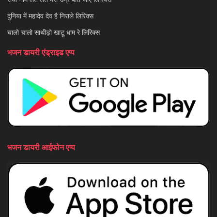
दुनिया में महादेव देव है निराले लिरिक्स
चालो चालो साथीड़ो खाटू धाम रे लिरिक्स
भजन डायरी एंड्राइड एप्प
भजन डायरी आईफोन एप्प