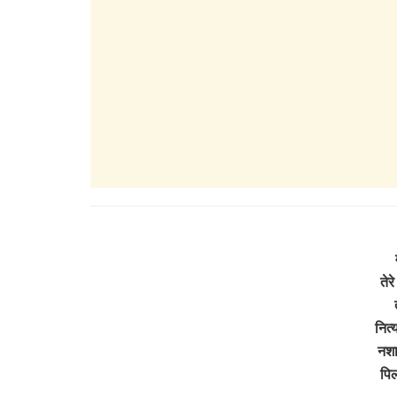
तेर
नित्
नशा
पिल