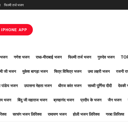
न
फिल्मी तर्ज भजन
IPHONE APP
ाँ भजन
गणेश भजन
राधा-मीराबाई भजन
फिल्मी तर्ज भजन
गुरुदेव भजन
TOP
ोमी जी भजन
मुकेश बागड़ा भजन
चित्र विचित्र भजन
उमा लहरी भजन
रजनी र
 पांडेय भजन
उपासना मेहता भजन
धीरज कांत भजन
साध्वी पूर्णिमा दीदी
देवकी 
ूपम भजन
बिंदु जी महाराज भजन
ब्रम्हानंद भजन
प्रदीप के भजन
जैन भजन
िक्स
सत्संग भजन लिरिक्स
रामायण भजन
होली भजन लिरिक्स
गरबा लिरिक्स