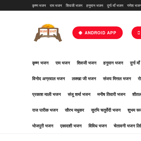
कृष्ण भजन
राम भजन
शिवजी भजन
हनुमान भजन
दुर्गा माँ भजन
गणेश भज
ANDROID APP
कृष्ण भजन
राम भजन
शिवजी भजन
हनुमान भजन
दुर्गा म
विनोद अग्रवाल भजन
लक्खा जी भजन
संजय मित्तल भजन
र
प्रकाश माली भजन
संजू शर्मा भजन
मनीष तिवारी भजन
शीतल
राज पारीक भजन
सौरभ मधुकर
सुरभि चतुर्वेदी भजन
शुभम र
भोजपुरी भजन
एकादशी भजन
विविध भजन
चेतावनी भजन लिर