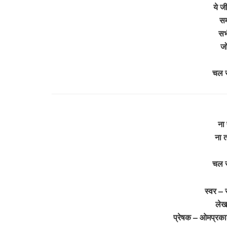
ये जी
सम
सभ
जो
चल र
ना 
ना त
चल र
स्वर –
लेख
प्रेषक – ओमप्रकाश