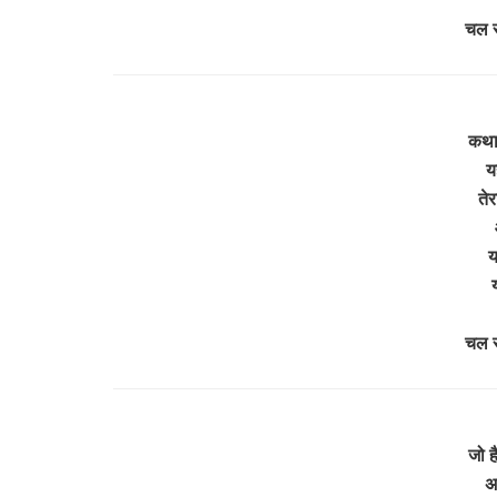
चल र
कथा 
य
तेर
य
य
चल र
जो ह
अर