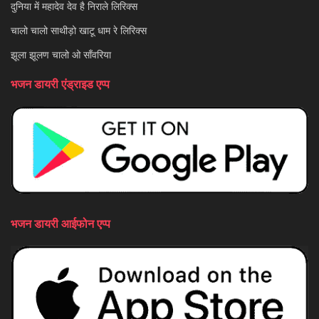
दुनिया में महादेव देव है निराले लिरिक्स
चालो चालो साथीड़ो खाटू धाम रे लिरिक्स
झूला झूलण चालो ओ साँवरिया
भजन डायरी एंड्राइड एप्प
भजन डायरी आईफोन एप्प