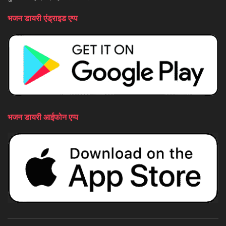
भजन डायरी एंड्राइड एप्प
भजन डायरी आईफोन एप्प