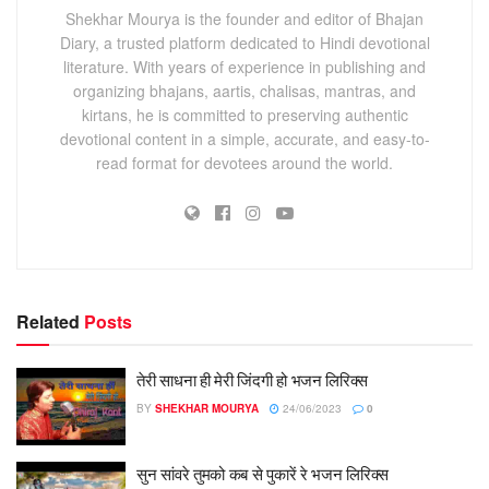
Shekhar Mourya is the founder and editor of Bhajan
Diary, a trusted platform dedicated to Hindi devotional
literature. With years of experience in publishing and
organizing bhajans, aartis, chalisas, mantras, and
kirtans, he is committed to preserving authentic
devotional content in a simple, accurate, and easy-to-
read format for devotees around the world.
Related
Posts
तेरी साधना ही मेरी जिंदगी हो भजन लिरिक्स
BY
SHEKHAR MOURYA
24/06/2023
0
सुन सांवरे तुमको कब से पुकारें रे भजन लिरिक्स