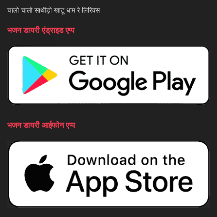
चालो चालो साथीड़ो खाटू धाम रे लिरिक्स
भजन डायरी एंड्राइड एप्प
भजन डायरी आईफोन एप्प