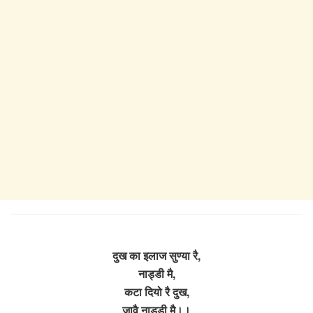
दुख का इलाज सुण्या रै,
नाड्डी मै,
कटा दियो रै दुख,
जावै नाड्डी मै।।