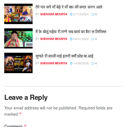
तेरे पार करें माँ बेड़े रे माँ बाप की कदर करन आले
BY
SHEKHAR MOURYA
27/12/2024
0
मैं के बोलूं मईया री तन्नै सब बातां का बैरा स लिरिक्स
BY
SHEKHAR MOURYA
04/01/2022
0
सुणले री काली माई इतनी क्यौं छोह म्ह आई
BY
SHEKHAR MOURYA
14/06/2026
0
Leave a Reply
Your email address will not be published.
Required fields are
marked
*
Comment
*