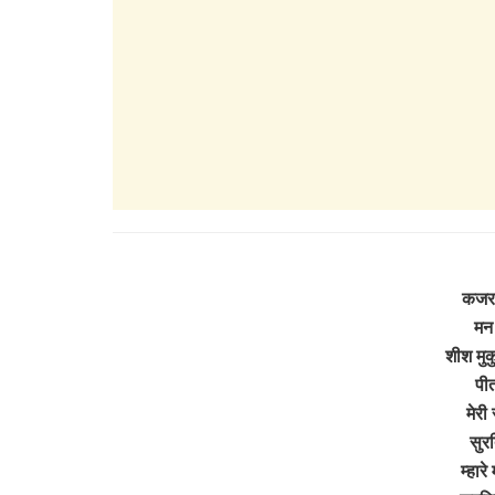
कजरार
मन 
शीश मुक
पीत
मेरी 
सुरत
म्हारे