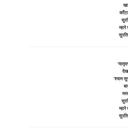
खाट
काँट
सुरत
म्हारे
सुरति
‘मातृदत
देख
‘श्याम सुन
बा
मस्
सुरत
म्हारे
सुरति