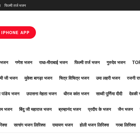
न
फिल्मी तर्ज भजन
IPHONE APP
ाँ भजन
गणेश भजन
राधा-मीराबाई भजन
फिल्मी तर्ज भजन
गुरुदेव भजन
TOP
ोमी जी भजन
मुकेश बागड़ा भजन
चित्र विचित्र भजन
उमा लहरी भजन
रजनी र
 पांडेय भजन
उपासना मेहता भजन
धीरज कांत भजन
साध्वी पूर्णिमा दीदी
देवकी 
ूपम भजन
बिंदु जी महाराज भजन
ब्रम्हानंद भजन
प्रदीप के भजन
जैन भजन
िक्स
सत्संग भजन लिरिक्स
रामायण भजन
होली भजन लिरिक्स
गरबा लिरिक्स