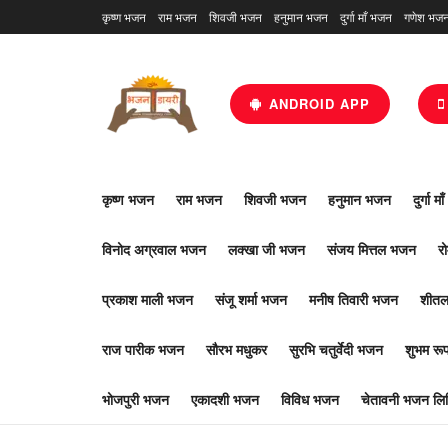
कृष्ण भजन
राम भजन
शिवजी भजन
हनुमान भजन
दुर्गा माँ भजन
गणेश भज
ANDROID APP
कृष्ण भजन
राम भजन
शिवजी भजन
हनुमान भजन
दुर्गा म
विनोद अग्रवाल भजन
लक्खा जी भजन
संजय मित्तल भजन
र
प्रकाश माली भजन
संजू शर्मा भजन
मनीष तिवारी भजन
शीतल
राज पारीक भजन
सौरभ मधुकर
सुरभि चतुर्वेदी भजन
शुभम र
भोजपुरी भजन
एकादशी भजन
विविध भजन
चेतावनी भजन लिर