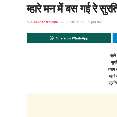
म्हारे मन में बस गई रे सु
by
Shekhar Mourya
07/01/2021
in
कृष्ण भजन
Share on WhatsApp
म्हार
सुरत
श्याम 
म्हारे
सुरति