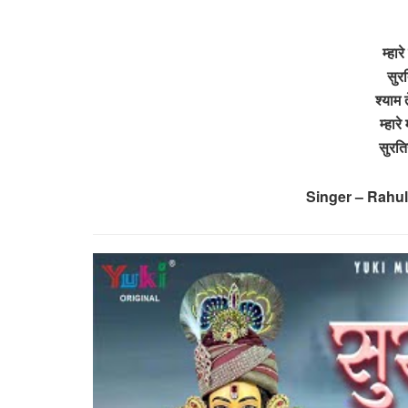
म्हार
सुरत
श्याम 
म्हारे
सुरति
Singer – Rahu