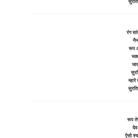
सुरति
रंग सा
नै
रूप 
भक्
जाद
सुरत
म्हारे
सुरति
रूप ते
दे
ऐसो श्