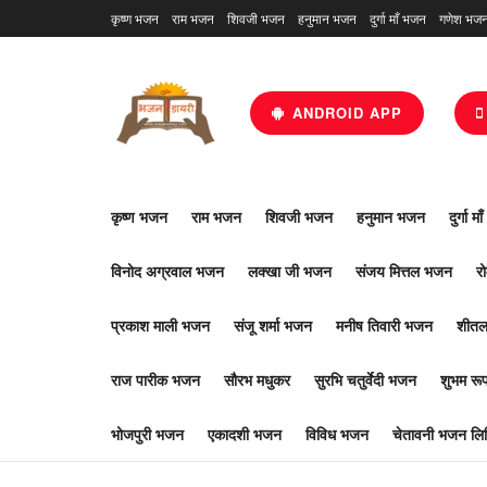
कृष्ण भजन
राम भजन
शिवजी भजन
हनुमान भजन
दुर्गा माँ भजन
गणेश भज
ANDROID APP
कृष्ण भजन
राम भजन
शिवजी भजन
हनुमान भजन
दुर्गा म
विनोद अग्रवाल भजन
लक्खा जी भजन
संजय मित्तल भजन
र
प्रकाश माली भजन
संजू शर्मा भजन
मनीष तिवारी भजन
शीतल
राज पारीक भजन
सौरभ मधुकर
सुरभि चतुर्वेदी भजन
शुभम र
भोजपुरी भजन
एकादशी भजन
विविध भजन
चेतावनी भजन लिर