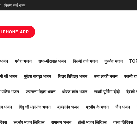
न
फिल्मी तर्ज भजन
IPHONE APP
ाँ भजन
गणेश भजन
राधा-मीराबाई भजन
फिल्मी तर्ज भजन
गुरुदेव भजन
TOP
ोमी जी भजन
मुकेश बागड़ा भजन
चित्र विचित्र भजन
उमा लहरी भजन
रजनी र
 पांडेय भजन
उपासना मेहता भजन
धीरज कांत भजन
साध्वी पूर्णिमा दीदी
देवकी 
ूपम भजन
बिंदु जी महाराज भजन
ब्रम्हानंद भजन
प्रदीप के भजन
जैन भजन
िक्स
सत्संग भजन लिरिक्स
रामायण भजन
होली भजन लिरिक्स
गरबा लिरिक्स