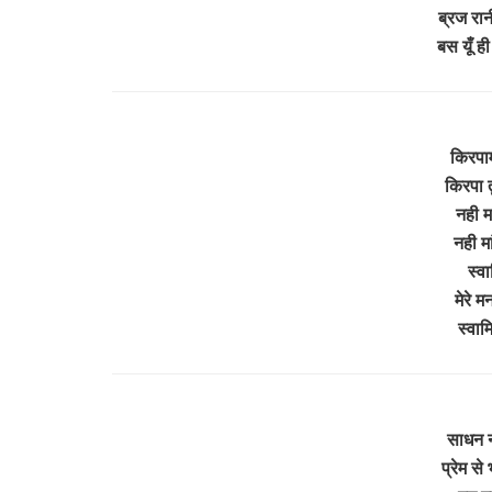
ब्रज रानी 
बस यूँ ह
किरपाम
किरपा त
नही मां
नही मां
स्वा
मेरे 
स्वाम
साधन न
प्रेम से 