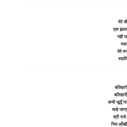
मेरे 
एक झलक 
नही मां
स्वा
मेरे 
स्वाम
बलिहारी
बलिहारी 
कभी भूलूँ ना 
चाहे जाग्र
श्री राधे
नित आँखों 