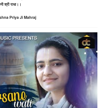
िनी श्री राधा।।
shna Priya Ji Mahraj