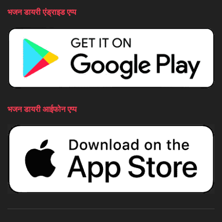
भजन डायरी एंड्राइड एप्प
भजन डायरी आईफोन एप्प