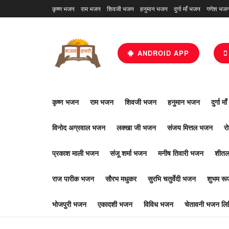
कृष्ण भजन
राम भजन
शिवजी भजन
हनुमान भजन
दुर्गा माँ भजन
गणेश भज
ANDROID APP
कृष्ण भजन
राम भजन
शिवजी भजन
हनुमान भजन
दुर्गा म
विनोद अग्रवाल भजन
लक्खा जी भजन
संजय मित्तल भजन
र
प्रकाश माली भजन
संजू शर्मा भजन
मनीष तिवारी भजन
शीतल
राज पारीक भजन
सौरभ मधुकर
सुरभि चतुर्वेदी भजन
शुभम र
भोजपुरी भजन
एकादशी भजन
विविध भजन
चेतावनी भजन लिर