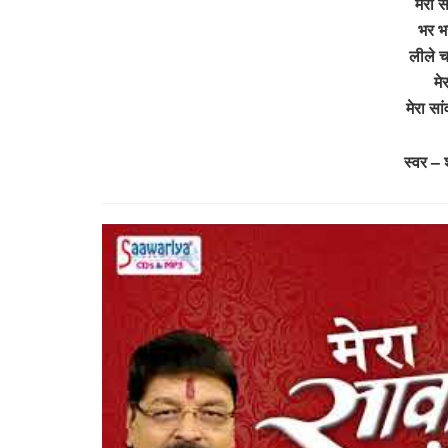
मेरा 
भर भ
लीले चढ
मे
मेरा स
स्वर –