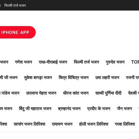
न
फिल्मी तर्ज भजन
IPHONE APP
ाँ भजन
गणेश भजन
राधा-मीराबाई भजन
फिल्मी तर्ज भजन
गुरुदेव भजन
TOP
ोमी जी भजन
मुकेश बागड़ा भजन
चित्र विचित्र भजन
उमा लहरी भजन
रजनी र
 पांडेय भजन
उपासना मेहता भजन
धीरज कांत भजन
साध्वी पूर्णिमा दीदी
देवकी 
ूपम भजन
बिंदु जी महाराज भजन
ब्रम्हानंद भजन
प्रदीप के भजन
जैन भजन
िक्स
सत्संग भजन लिरिक्स
रामायण भजन
होली भजन लिरिक्स
गरबा लिरिक्स