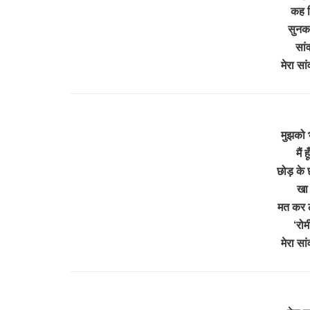
कह द
सुनकर
सां
मेरा स
मुझको भ
मैं 
छोड़ के
खा 
मत कर ल
‘रो
मेरा स