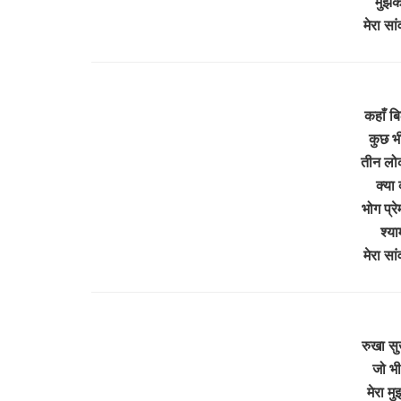
मुझक
मेरा स
कहाँ ब
कुछ भ
तीन लोक
क्या
भोग प्र
श्या
मेरा स
रुखा सु
जो भी
मेरा मु