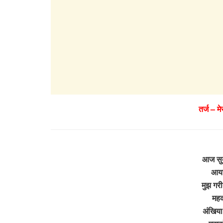
तर्ज – म
आज सुदा
आया
मुझ गर
महक
अंखिया 