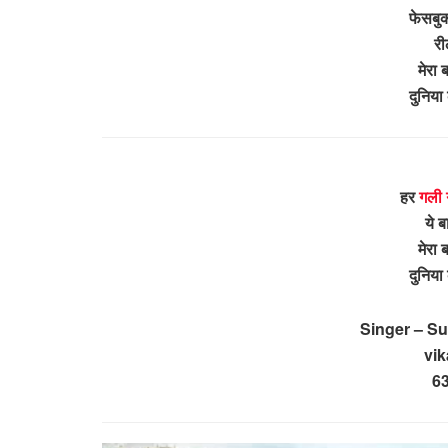
फेसबुक
री
मेरा 
दुनिया
हर
गली 
ये 
मेरा 
दुनिया
Singer – S
vi
6