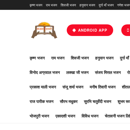
कृष्ण भजन
राम भजन
शिवजी भजन
हनुमान भजन
दुर्गा माँ भजन
गणेश भज
ANDROID APP
कृष्ण भजन
राम भजन
शिवजी भजन
हनुमान भजन
दुर्गा म
विनोद अग्रवाल भजन
लक्खा जी भजन
संजय मित्तल भजन
र
प्रकाश माली भजन
संजू शर्मा भजन
मनीष तिवारी भजन
शीतल
राज पारीक भजन
सौरभ मधुकर
सुरभि चतुर्वेदी भजन
शुभम र
भोजपुरी भजन
एकादशी भजन
विविध भजन
चेतावनी भजन लिर