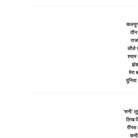
कलयुग
तीन 
राजा
लीले घ
श्याम 
झंड
मेरा 
दुनिया
‘सनी’ ल
लिख लि
रींगस 
कभी 