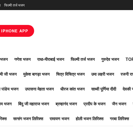
न
फिल्मी तर्ज भजन
IPHONE APP
ाँ भजन
गणेश भजन
राधा-मीराबाई भजन
फिल्मी तर्ज भजन
गुरुदेव भजन
TOP
ोमी जी भजन
मुकेश बागड़ा भजन
चित्र विचित्र भजन
उमा लहरी भजन
रजनी र
 पांडेय भजन
उपासना मेहता भजन
धीरज कांत भजन
साध्वी पूर्णिमा दीदी
देवकी 
ूपम भजन
बिंदु जी महाराज भजन
ब्रम्हानंद भजन
प्रदीप के भजन
जैन भजन
िक्स
सत्संग भजन लिरिक्स
रामायण भजन
होली भजन लिरिक्स
गरबा लिरिक्स