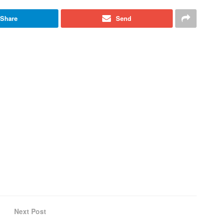
Share
Send
Next Post