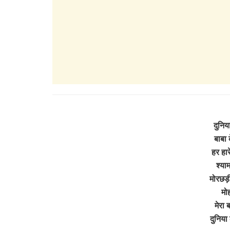
दुनिया
बाबा 
हर हार
श्याम
मोरछड़ी
मो
मेरा 
दुनिया