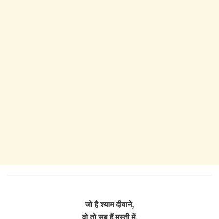
जो है श्याम दीवाने,
वो तो सब हैं मस्ती में,