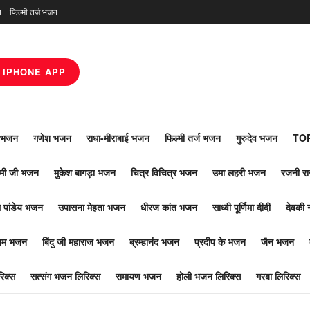
न
फिल्मी तर्ज भजन
IPHONE APP
ाँ भजन
गणेश भजन
राधा-मीराबाई भजन
फिल्मी तर्ज भजन
गुरुदेव भजन
TOP
ोमी जी भजन
मुकेश बागड़ा भजन
चित्र विचित्र भजन
उमा लहरी भजन
रजनी र
 पांडेय भजन
उपासना मेहता भजन
धीरज कांत भजन
साध्वी पूर्णिमा दीदी
देवकी 
ूपम भजन
बिंदु जी महाराज भजन
ब्रम्हानंद भजन
प्रदीप के भजन
जैन भजन
िक्स
सत्संग भजन लिरिक्स
रामायण भजन
होली भजन लिरिक्स
गरबा लिरिक्स