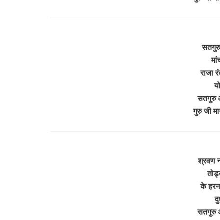
सतगुरु 
मां
राजा र
य
सतगुरु 
गुरु जी 
श्रवण न
तोड्
के हरन
द
सतगुरु 