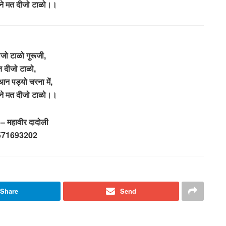
माने मत दीजो टाळो।।
जो टाळो गुरूजी,
 दीजो टाळो,
आन पड्यो चरना में,
माने मत दीजो टाळो।।
 – महावीर दादोली
571693202
Share
Send