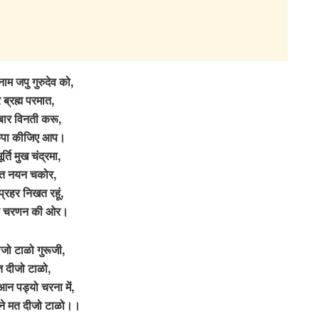
नाम जपु गुरुदेव को,
 ब्रह्म परमात,
बार विनती करू,
कृपा कीजिए आप।
मूर्ति मुख चंद्रमा,
वत नयन चकोर,
प्रहर निखत रहूं,
गुरु चरणन की ओर।
जो टाळो गुरूजी,
 दीजो टाळो,
आन पड्यो चरना में,
माने मत दीजो टाळो।।