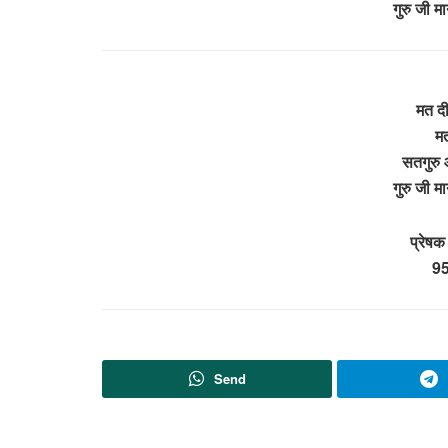
गुरु जी 
मत दी
मत
सतगुरु 
गुरु जी 
प्रेषक
9
Send