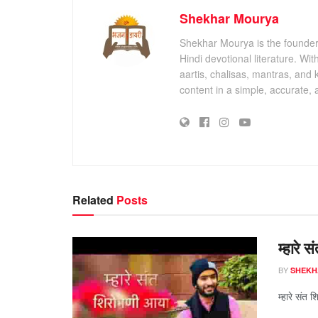
Shekhar Mourya
Shekhar Mourya is the founder 
Hindi devotional literature. Wi
aartis, chalisas, mantras, and 
content in a simple, accurate,
Related
Posts
म्हारे 
BY
SHEKH
म्हारे संत श