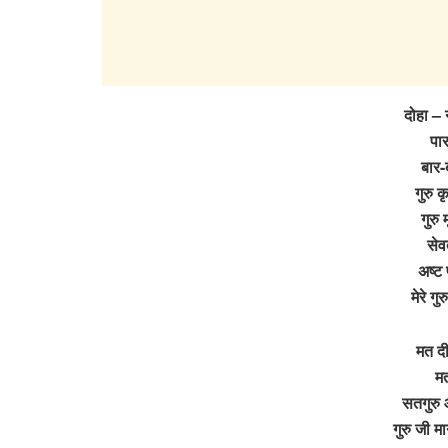
दोहा – 
पार
बार-
गुरु 
गुरु 
से
अष्ट 
मेरे 
मत दी
मत
सतगुरु 
गुरु जी 