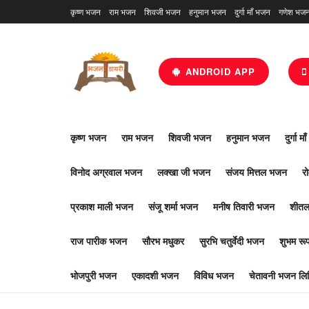
कृष्ण भजन
राम भजन
शिवजी भजन
हनुमान भजन
दुर्गा माँ भजन
गणेश भज
ANDROID APP
कृष्ण भजन
राम भजन
शिवजी भजन
हनुमान भजन
दुर्गा म
विनोद अग्रवाल भजन
लक्खा जी भजन
संजय मित्तल भजन
र
प्रकाश माली भजन
संजू शर्मा भजन
मनीष तिवारी भजन
शीतल
राज पारीक भजन
सौरभ मधुकर
सुरभि चतुर्वेदी भजन
शुभम र
भोजपुरी भजन
एकादशी भजन
विविध भजन
चेतावनी भजन लिर