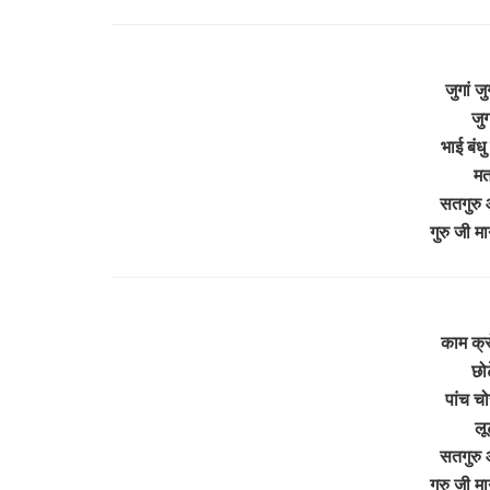
जुगां 
जुग
भाई बंधु
मत
सतगुरु 
गुरु जी 
काम क्
छोट
पांच चो
लू
सतगुरु 
गुरु जी 