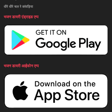
धीरे धीरे चल रे कांवड़िया
भजन डायरी एंड्राइड एप्प
भजन डायरी आईफोन एप्प