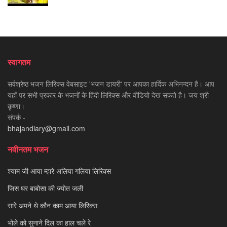
स्वागतम
सर्वश्रेष्ठ भजन लिरिक्स वेबसाइट 'भजन डायरी' पर आपका हार्दिक अभिनन्दन है। आप
यहाँ पर सभी प्रकार के भजनों के हिंदी लिरिक्स और वीडियो देख सकते है। जय श्री
कृष्णा।
संपर्क -
bhajandiary@gmail.com
नवीनतम भजन
श्याम जी आया म्हारे अलिया गलिया लिरिक्स
जिस घर बाबोसा की ज्योत जली
सारे अपने थे कौन काम आया लिरिक्स
भोले को सुनाने दिल का हाल चले रे