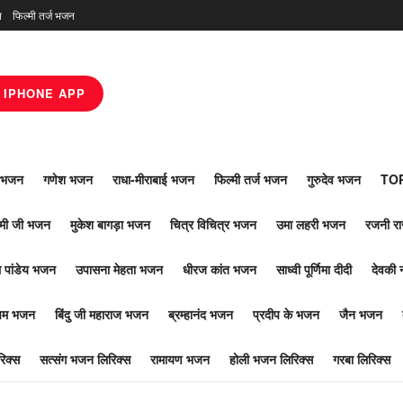
न
फिल्मी तर्ज भजन
IPHONE APP
ाँ भजन
गणेश भजन
राधा-मीराबाई भजन
फिल्मी तर्ज भजन
गुरुदेव भजन
TOP
ोमी जी भजन
मुकेश बागड़ा भजन
चित्र विचित्र भजन
उमा लहरी भजन
रजनी र
 पांडेय भजन
उपासना मेहता भजन
धीरज कांत भजन
साध्वी पूर्णिमा दीदी
देवकी 
ूपम भजन
बिंदु जी महाराज भजन
ब्रम्हानंद भजन
प्रदीप के भजन
जैन भजन
िक्स
सत्संग भजन लिरिक्स
रामायण भजन
होली भजन लिरिक्स
गरबा लिरिक्स