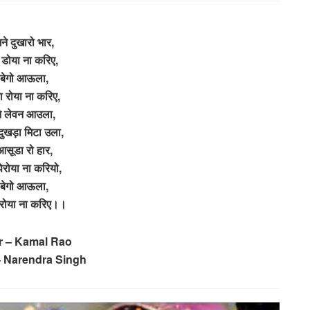
गने दुखारो भार,
 डोया ना करिए,
ं बेगो आऊला,
ा रोया ना करिए,
े लेवन आउला,
दुखड़ा मिटा उला,
आसूडा रो हार,
िरोया ना करियो,
ै बेगो आऊला,
 रोया ना करिए।।
r – Kamal Rao
 Narendra Singh