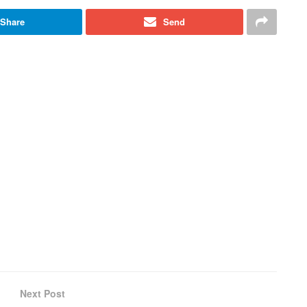
Share
Send
Next Post