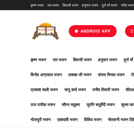
कृष्ण भजन
राम भजन
शिवजी भजन
हनुमान भजन
दुर्गा माँ भजन
गणेश भज
ANDROID APP
कृष्ण भजन
राम भजन
शिवजी भजन
हनुमान भजन
दुर्गा म
विनोद अग्रवाल भजन
लक्खा जी भजन
संजय मित्तल भजन
र
प्रकाश माली भजन
संजू शर्मा भजन
मनीष तिवारी भजन
शीतल
राज पारीक भजन
सौरभ मधुकर
सुरभि चतुर्वेदी भजन
शुभम र
भोजपुरी भजन
एकादशी भजन
विविध भजन
चेतावनी भजन लिर