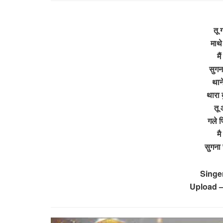
तू 
माथे
मै
सुगन
थान
थारा 
तू 
गले प
म
सुगना
Singe
Upload –