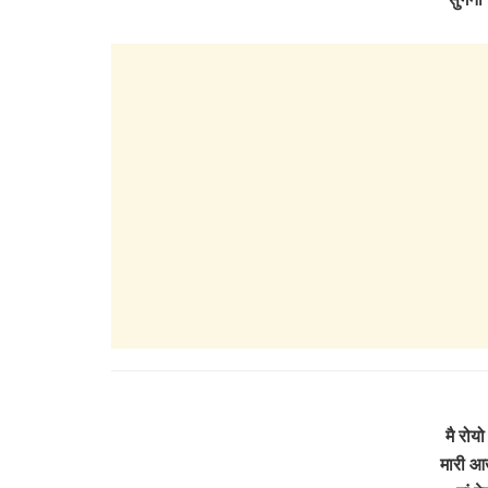
मै रोय
मारी आख