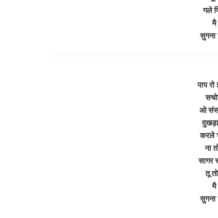
गले प
म
सुगना
पाप रो 
सचोड
ओ संस
दुखड़ा
करले भ
ना त
सागर र
तू त
म
सुगना