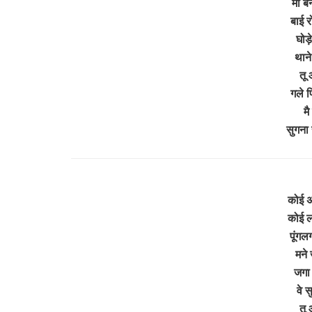
मां ब
बाई र
घोड
थान
तू 
गले प
म
सुगना
कोई अ
कोई ल
पूंगलग
मने 
जगा 
वे स
तू 