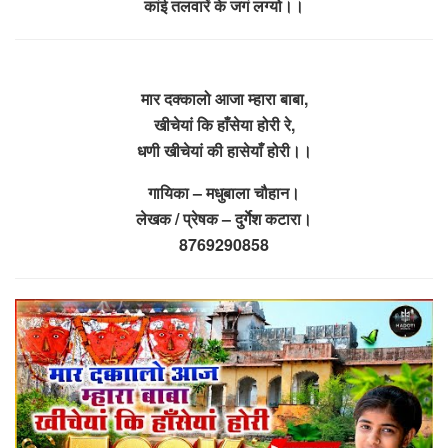
कांई तलवारें के जगं लग्यो।।
मार दक्कालो आजा म्हारा बाबा,
खीचेयां कि हाँसेया होरी रे,
धणी खीचेयां की हासेयाँ होरी।।
गायिका – मधुबाला चौहान।
लेखक / प्रेषक – दुर्गेश कटारा।
8769290858