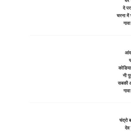
घर 
दे प
चरना में
गाव
आंद
प
कोडिय
नी पु
सबकी आ
गाव
चंद्रो
देव