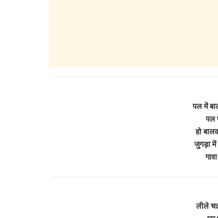
पल में बा
पल 
हो बाल
जुगड़ा म
गाव
लीले च