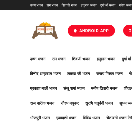
कृष्ण भजन
राम भजन
शिवजी भजन
हनुमान भजन
दुर्गा माँ भजन
गणेश भज
ANDROID APP
कृष्ण भजन
राम भजन
शिवजी भजन
हनुमान भजन
दुर्गा म
विनोद अग्रवाल भजन
लक्खा जी भजन
संजय मित्तल भजन
र
प्रकाश माली भजन
संजू शर्मा भजन
मनीष तिवारी भजन
शीतल
राज पारीक भजन
सौरभ मधुकर
सुरभि चतुर्वेदी भजन
शुभम र
भोजपुरी भजन
एकादशी भजन
विविध भजन
चेतावनी भजन लिर