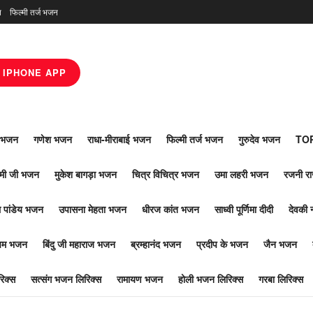
न
फिल्मी तर्ज भजन
IPHONE APP
ाँ भजन
गणेश भजन
राधा-मीराबाई भजन
फिल्मी तर्ज भजन
गुरुदेव भजन
TOP
ोमी जी भजन
मुकेश बागड़ा भजन
चित्र विचित्र भजन
उमा लहरी भजन
रजनी र
 पांडेय भजन
उपासना मेहता भजन
धीरज कांत भजन
साध्वी पूर्णिमा दीदी
देवकी 
ूपम भजन
बिंदु जी महाराज भजन
ब्रम्हानंद भजन
प्रदीप के भजन
जैन भजन
िक्स
सत्संग भजन लिरिक्स
रामायण भजन
होली भजन लिरिक्स
गरबा लिरिक्स