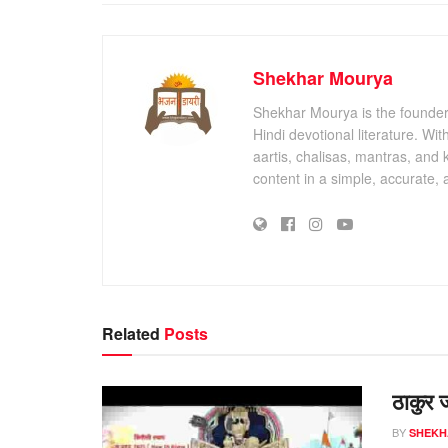
Shekhar Mourya
Shekhar Mourya is the founder 
Hindi devotional literature. Wi
aartis, chalisas, mantras, and 
content in a simple, accurate,
Related
Posts
ठाकुर 
BY
SHEKH