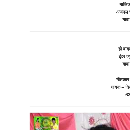
मालिक
अजमल ज
गाव
हो बाद
इंदर ज
गाव
गीतकार 
गायक – कि
6