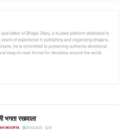
and editor of Bhajan Diary, a trusted platform dedicated to
th years of experience in publishing and organizing bhajans,
kirtans, he is committed to preserving authentic devotional
 and easy-to-read format for devotees around the world.
जी भगता रखवाला
25/03/2025
AR MOURYA
0