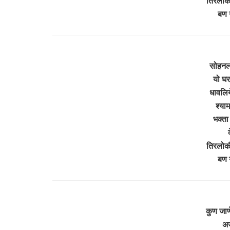
तिरलोक
बण 
सोहनल
यो घर 
धावलिय
श्या
भक्ता 
तिरलोक
बण 
कुण जाणे
अज