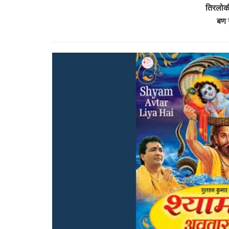
तिरलोक
बण 