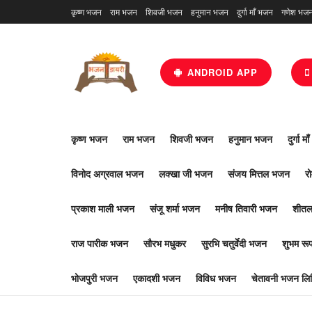
कृष्ण भजन
राम भजन
शिवजी भजन
हनुमान भजन
दुर्गा माँ भजन
गणेश भज
ANDROID APP
कृष्ण भजन
राम भजन
शिवजी भजन
हनुमान भजन
दुर्गा म
विनोद अग्रवाल भजन
लक्खा जी भजन
संजय मित्तल भजन
र
प्रकाश माली भजन
संजू शर्मा भजन
मनीष तिवारी भजन
शीतल
राज पारीक भजन
सौरभ मधुकर
सुरभि चतुर्वेदी भजन
शुभम र
भोजपुरी भजन
एकादशी भजन
विविध भजन
चेतावनी भजन लिर