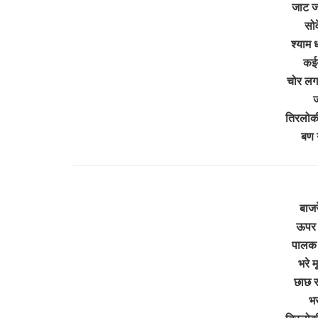
जाट जा
सोव
श्याम 
कईय
चोर लग
ज
तिरलोक
बण 
बाजर
ऊपर 
पालक 
भरे 
छाछ र
भर