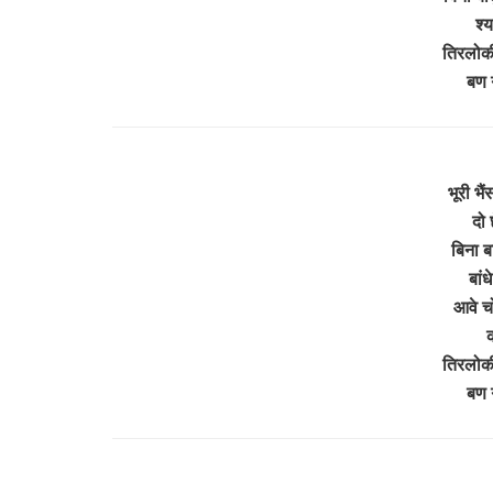
श्
तिरलोक
बण 
भूरी भ
दो 
बिना ब
बांध
आवे च
क
तिरलोक
बण 