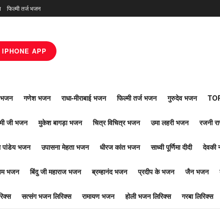
न
फिल्मी तर्ज भजन
IPHONE APP
ाँ भजन
गणेश भजन
राधा-मीराबाई भजन
फिल्मी तर्ज भजन
गुरुदेव भजन
TOP
ोमी जी भजन
मुकेश बागड़ा भजन
चित्र विचित्र भजन
उमा लहरी भजन
रजनी र
 पांडेय भजन
उपासना मेहता भजन
धीरज कांत भजन
साध्वी पूर्णिमा दीदी
देवकी 
ूपम भजन
बिंदु जी महाराज भजन
ब्रम्हानंद भजन
प्रदीप के भजन
जैन भजन
िक्स
सत्संग भजन लिरिक्स
रामायण भजन
होली भजन लिरिक्स
गरबा लिरिक्स