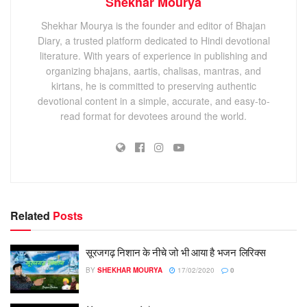
Shekhar Mourya
Shekhar Mourya is the founder and editor of Bhajan
Diary, a trusted platform dedicated to Hindi devotional
literature. With years of experience in publishing and
organizing bhajans, aartis, chalisas, mantras, and
kirtans, he is committed to preserving authentic
devotional content in a simple, accurate, and easy-to-
read format for devotees around the world.
Related
Posts
सूरजगढ़ निशान के नीचे जो भी आया है भजन लिरिक्स
BY
SHEKHAR MOURYA
17/02/2020
0