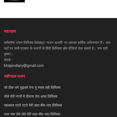
स्वागतम
सर्वश्रेष्ठ भजन लिरिक्स वेबसाइट 'भजन डायरी' पर आपका हार्दिक अभिनन्दन है। आप
यहाँ पर सभी प्रकार के भजनों के हिंदी लिरिक्स और वीडियो देख सकते है। जय श्री
कृष्णा।
संपर्क -
bhajandiary@gmail.com
नवीनतम भजन
जो ठीक लगे तुझको देना तू श्याम वही लिरिक्स
भोले तेरी नगरी में दीवाना तेरा आया लिरिक्स
महाकाल रटते रटते मेरी उम्र बीत जाए लिरिक्स
राधा नाम लेते लेते मेरी उम्र बीत जाए लिरिक्स