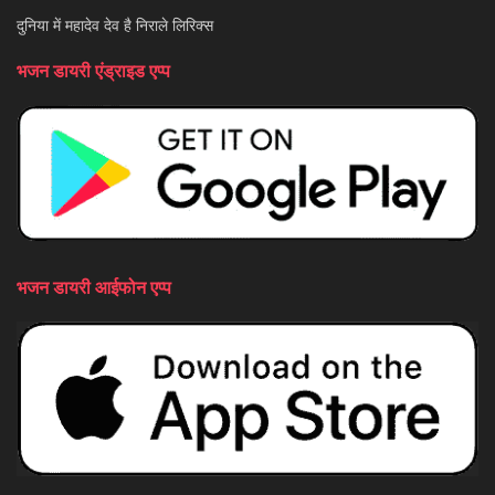
दुनिया में महादेव देव है निराले लिरिक्स
भजन डायरी एंड्राइड एप्प
भजन डायरी आईफोन एप्प