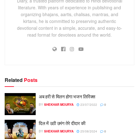
Diary, a trusted platform dedicated to Hindi devotional
literature. With years of experience in publishing and
organizing bhajans, aartis, chalisas, mantras, and
kirtans, he is committed to preserving authentic
devotional content in a simple, accurate, and easy-to-
read format for devotees around the world.
Related
Posts
अब हरी से मिलन होगा भजन लिरिक्स
BY
SHEKHAR MOURYA
23/07/2022
0
दिल में उठी उमंग तेरे दीदार की
BY
SHEKHAR MOURYA
25/08/2024
0