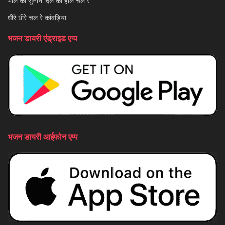
भोले को सुनाने दिल का हाल चले रे
धीरे धीरे चल रे कांवड़िया
भजन डायरी एंड्राइड एप्प
भजन डायरी आईफोन एप्प