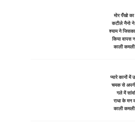
मोर पँखो का 
कटीले नैनो ने
श्याम ने जिसका
किया वापस नह
काली कमली 
प्यारे कानों मे
चमक से अपनी च
गले में सां
राधा के मन क
काली कमली 