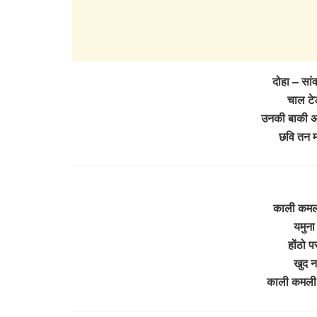
दोहा – सां
चाल टेड
उनकी बाकी अद
छवि तन म
काली कमली
यमुना 
होंठो प
खुद न
काली कमली 