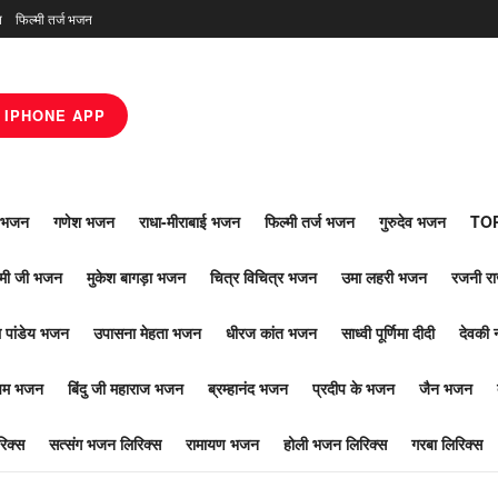
न
फिल्मी तर्ज भजन
IPHONE APP
ाँ भजन
गणेश भजन
राधा-मीराबाई भजन
फिल्मी तर्ज भजन
गुरुदेव भजन
TOP
ोमी जी भजन
मुकेश बागड़ा भजन
चित्र विचित्र भजन
उमा लहरी भजन
रजनी र
 पांडेय भजन
उपासना मेहता भजन
धीरज कांत भजन
साध्वी पूर्णिमा दीदी
देवकी 
ूपम भजन
बिंदु जी महाराज भजन
ब्रम्हानंद भजन
प्रदीप के भजन
जैन भजन
िक्स
सत्संग भजन लिरिक्स
रामायण भजन
होली भजन लिरिक्स
गरबा लिरिक्स