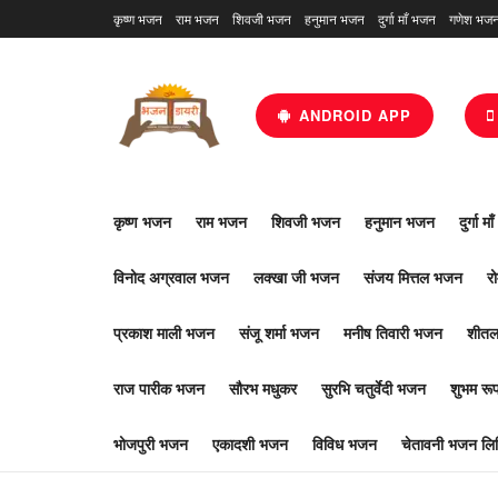
कृष्ण भजन
राम भजन
शिवजी भजन
हनुमान भजन
दुर्गा माँ भजन
गणेश भज
ANDROID APP
कृष्ण भजन
राम भजन
शिवजी भजन
हनुमान भजन
दुर्गा म
विनोद अग्रवाल भजन
लक्खा जी भजन
संजय मित्तल भजन
र
प्रकाश माली भजन
संजू शर्मा भजन
मनीष तिवारी भजन
शीतल
राज पारीक भजन
सौरभ मधुकर
सुरभि चतुर्वेदी भजन
शुभम र
भोजपुरी भजन
एकादशी भजन
विविध भजन
चेतावनी भजन लिर