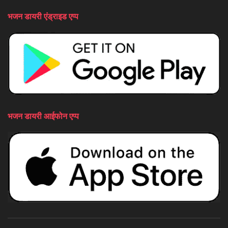
भजन डायरी एंड्राइड एप्प
भजन डायरी आईफोन एप्प