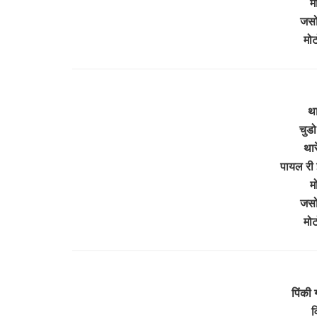
म
जसो
मोट
था
चुड
थार
पायल री
म
जसो
मोट
पिंकी
व