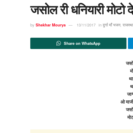
जसोल री धनियारी मोटो द
by
Shekhar Mourya
13/11/2017
in
दुर्गा माँ भजन
,
राजस्थ
Share on WhatsApp
जसो
म
था
था
जा
ओ माजी
जसो
मोट