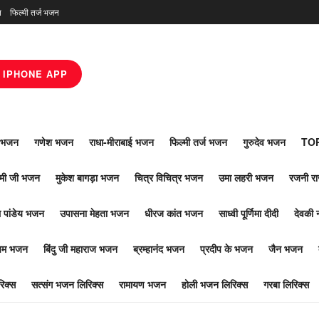
न
फिल्मी तर्ज भजन
IPHONE APP
ाँ भजन
गणेश भजन
राधा-मीराबाई भजन
फिल्मी तर्ज भजन
गुरुदेव भजन
TOP
ोमी जी भजन
मुकेश बागड़ा भजन
चित्र विचित्र भजन
उमा लहरी भजन
रजनी र
 पांडेय भजन
उपासना मेहता भजन
धीरज कांत भजन
साध्वी पूर्णिमा दीदी
देवकी 
ूपम भजन
बिंदु जी महाराज भजन
ब्रम्हानंद भजन
प्रदीप के भजन
जैन भजन
िक्स
सत्संग भजन लिरिक्स
रामायण भजन
होली भजन लिरिक्स
गरबा लिरिक्स