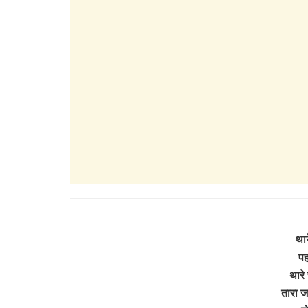
थार
पह
थारे
तारा ज