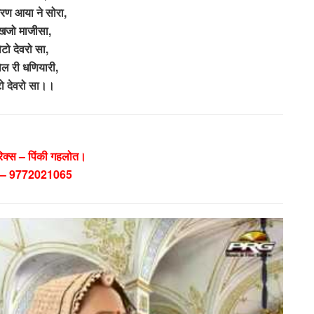
शरण आया ने सोरा,
खजो माजीसा,
ोटो देवरो सा,
ल री धणियारी,
ो देवरो सा।।
िक्स – पिंकी गहलोत।
 – 9772021065