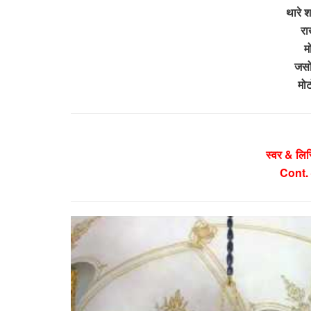
थारे 
रा
म
जसो
मोट
स्वर & लिर
Cont.