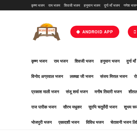
कृष्ण भजन
राम भजन
शिवजी भजन
हनुमान भजन
दुर्गा माँ भजन
गणेश भज
ANDROID APP
कृष्ण भजन
राम भजन
शिवजी भजन
हनुमान भजन
दुर्गा म
विनोद अग्रवाल भजन
लक्खा जी भजन
संजय मित्तल भजन
र
प्रकाश माली भजन
संजू शर्मा भजन
मनीष तिवारी भजन
शीतल
राज पारीक भजन
सौरभ मधुकर
सुरभि चतुर्वेदी भजन
शुभम र
भोजपुरी भजन
एकादशी भजन
विविध भजन
चेतावनी भजन लिर