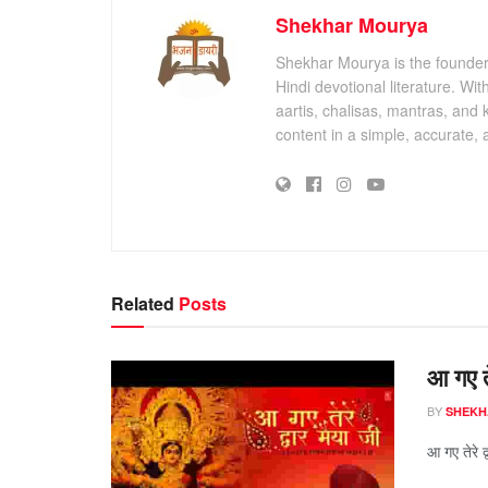
Shekhar Mourya
Shekhar Mourya is the founder 
Hindi devotional literature. Wi
aartis, chalisas, mantras, and 
content in a simple, accurate,
Related
Posts
आ गए त
BY
SHEKH
आ गए तेरे 