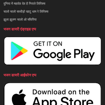
दुनिया में महादेव देव है निराले लिरिक्स
चालो चालो साथीड़ो खाटू धाम रे लिरिक्स
झूला झूलण चालो ओ साँवरिया
भजन डायरी एंड्राइड एप्प
भजन डायरी आईफोन एप्प