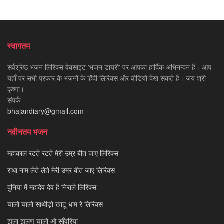
स्वागतम
सर्वश्रेष्ठ भजन लिरिक्स वेबसाइट 'भजन डायरी' पर आपका हार्दिक अभिनन्दन है। आप
यहाँ पर सभी प्रकार के भजनों के हिंदी लिरिक्स और वीडियो देख सकते है। जय श्री
कृष्णा।
संपर्क -
bhajandiary@gmail.com
नवीनतम भजन
महाकाल रटते रटते मेरी उम्र बीत जाए लिरिक्स
राधा नाम लेते लेते मेरी उम्र बीत जाए लिरिक्स
दुनिया में महादेव देव है निराले लिरिक्स
चालो चालो साथीड़ो खाटू धाम रे लिरिक्स
झूला झूलण चालो ओ साँवरिया