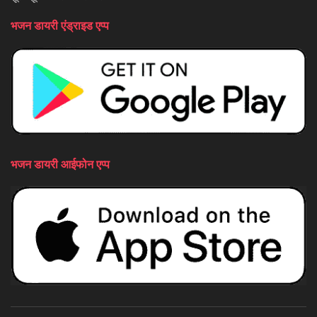
भजन डायरी एंड्राइड एप्प
भजन डायरी आईफोन एप्प