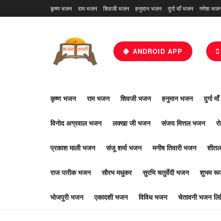
कृष्ण भजन
राम भजन
शिवजी भजन
हनुमान भजन
दुर्गा माँ भजन
गणेश भज
ANDROID APP
कृष्ण भजन
राम भजन
शिवजी भजन
हनुमान भजन
दुर्गा म
विनोद अग्रवाल भजन
लक्खा जी भजन
संजय मित्तल भजन
र
प्रकाश माली भजन
संजू शर्मा भजन
मनीष तिवारी भजन
शीतल
राज पारीक भजन
सौरभ मधुकर
सुरभि चतुर्वेदी भजन
शुभम र
भोजपुरी भजन
एकादशी भजन
विविध भजन
चेतावनी भजन लिर