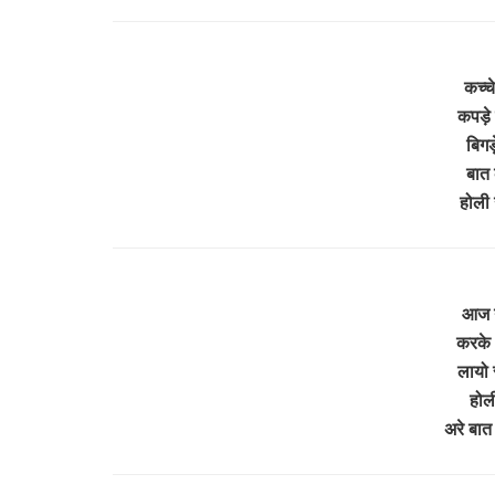
कच्चे
कपड़े 
बिगड
बात 
होली 
आज नह
करके 
लायो 
होली
अरे बात