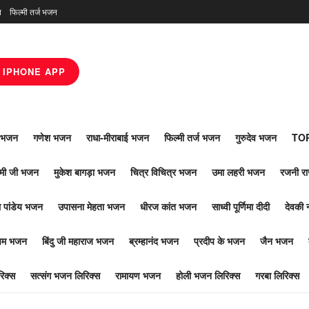
न
फिल्मी तर्ज भजन
IPHONE APP
ाँ भजन
गणेश भजन
राधा-मीराबाई भजन
फिल्मी तर्ज भजन
गुरुदेव भजन
TOP
ोमी जी भजन
मुकेश बागड़ा भजन
चित्र विचित्र भजन
उमा लहरी भजन
रजनी र
 पांडेय भजन
उपासना मेहता भजन
धीरज कांत भजन
साध्वी पूर्णिमा दीदी
देवकी 
ूपम भजन
बिंदु जी महाराज भजन
ब्रम्हानंद भजन
प्रदीप के भजन
जैन भजन
िक्स
सत्संग भजन लिरिक्स
रामायण भजन
होली भजन लिरिक्स
गरबा लिरिक्स