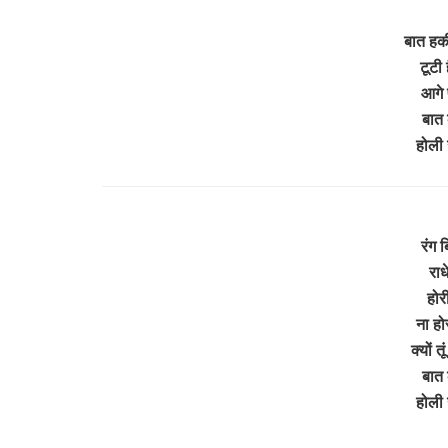
बात हक
टूटी 
आगे 
बात 
होली 
रंग ब
राध
होर
ना होर
क्यों 
बात 
होली 