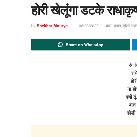
होरी खेलूंगा डटके राधाक
by
Shekhar Mourya
06/03/2022
in
कृष्ण भजन
,
होली भजन
Share on WhatsApp
रंग ब
राध
होर
ना होर
क्यों 
बात 
होली 