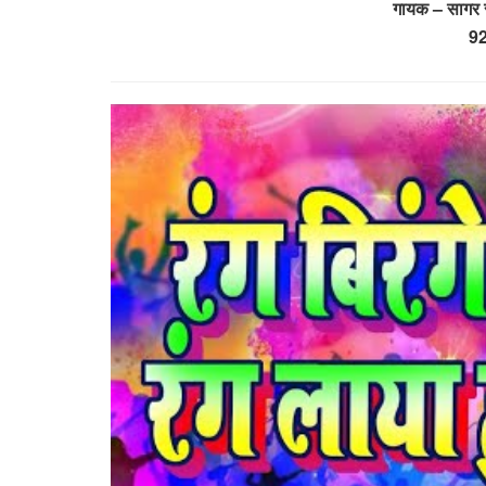
गायक – सागर स
9