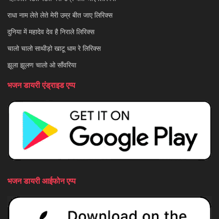
राधा नाम लेते लेते मेरी उम्र बीत जाए लिरिक्स
दुनिया में महादेव देव है निराले लिरिक्स
चालो चालो साथीड़ो खाटू धाम रे लिरिक्स
झूला झूलण चालो ओ साँवरिया
भजन डायरी एंड्राइड एप्प
भजन डायरी आईफोन एप्प