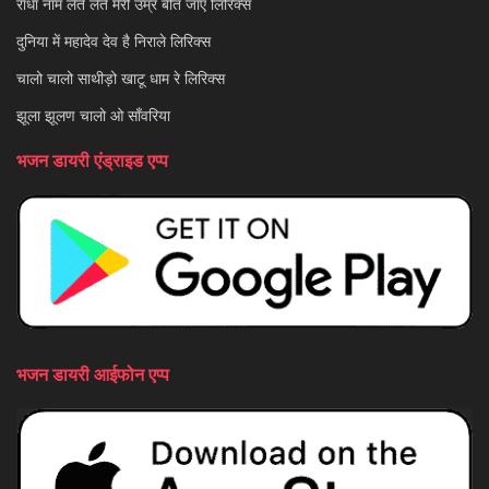
राधा नाम लेते लेते मेरी उम्र बीत जाए लिरिक्स
दुनिया में महादेव देव है निराले लिरिक्स
चालो चालो साथीड़ो खाटू धाम रे लिरिक्स
झूला झूलण चालो ओ साँवरिया
भजन डायरी एंड्राइड एप्प
भजन डायरी आईफोन एप्प