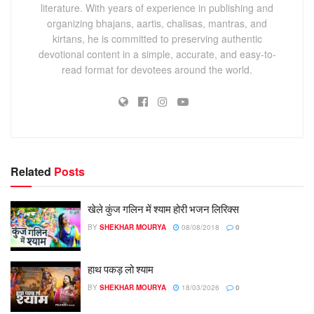
literature. With years of experience in publishing and
organizing bhajans, aartis, chalisas, mantras, and
kirtans, he is committed to preserving authentic
devotional content in a simple, accurate, and easy-to-
read format for devotees around the world.
Related
Posts
खेले कुंज गलिन में श्याम होरी भजन लिरिक्स
BY
SHEKHAR MOURYA
08/08/2018
0
हाथ पकड़ लो श्याम
BY
SHEKHAR MOURYA
18/03/2026
0