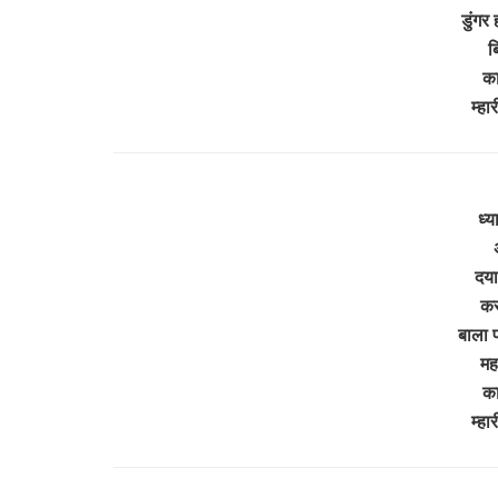
डुंगर 
ब
का
म्ह
ध्य
दया
कर
बाला 
मह
का
म्ह