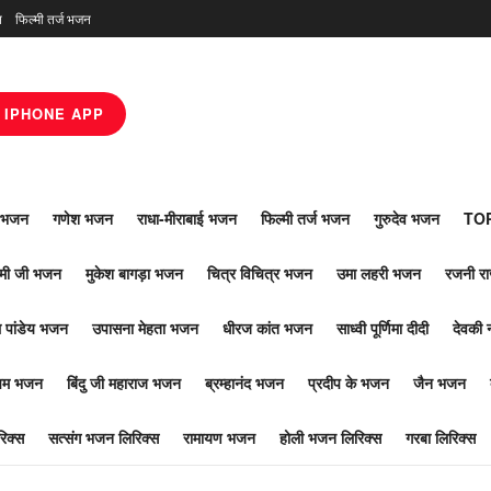
न
फिल्मी तर्ज भजन
IPHONE APP
ाँ भजन
गणेश भजन
राधा-मीराबाई भजन
फिल्मी तर्ज भजन
गुरुदेव भजन
TOP
ोमी जी भजन
मुकेश बागड़ा भजन
चित्र विचित्र भजन
उमा लहरी भजन
रजनी र
 पांडेय भजन
उपासना मेहता भजन
धीरज कांत भजन
साध्वी पूर्णिमा दीदी
देवकी 
ूपम भजन
बिंदु जी महाराज भजन
ब्रम्हानंद भजन
प्रदीप के भजन
जैन भजन
िक्स
सत्संग भजन लिरिक्स
रामायण भजन
होली भजन लिरिक्स
गरबा लिरिक्स