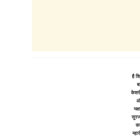
है श
ब
केशर
अ
भक्
सुरज
का
म्ह