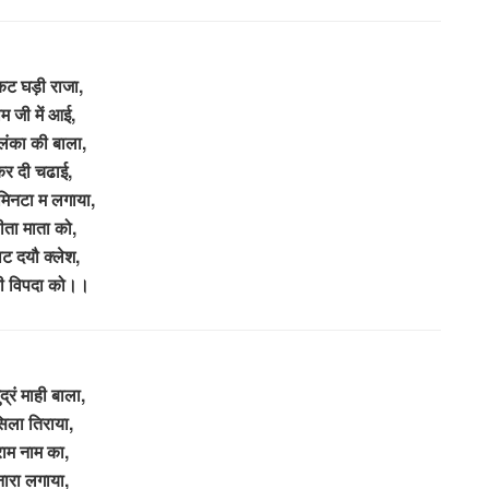
कट घड़ी राजा,
ाम जी में आई,
ंका की बाला,
र दी चढाई,
मिनटा म लगाया,
ीता माता को,
ट दयौ क्लेश,
ारी विपदा को।।
द्रं माही बाला,
िला तिराया,
राम नाम का,
नारा लगाया,