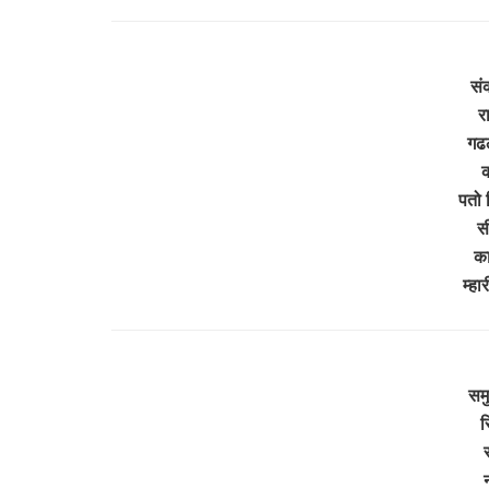
सं
र
गढल
क
पतो 
स
का
म्ह
समु
स