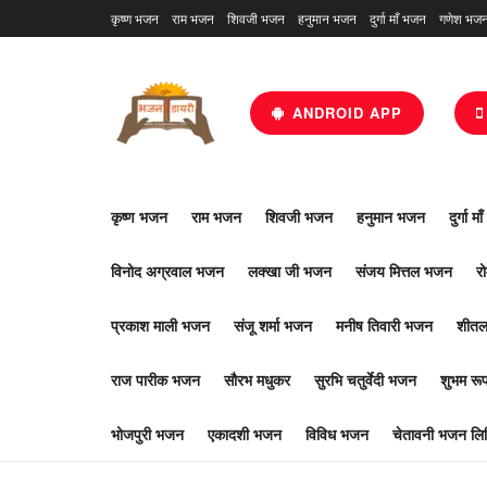
कृष्ण भजन
राम भजन
शिवजी भजन
हनुमान भजन
दुर्गा माँ भजन
गणेश भज
ANDROID APP
कृष्ण भजन
राम भजन
शिवजी भजन
हनुमान भजन
दुर्गा म
विनोद अग्रवाल भजन
लक्खा जी भजन
संजय मित्तल भजन
र
प्रकाश माली भजन
संजू शर्मा भजन
मनीष तिवारी भजन
शीतल
राज पारीक भजन
सौरभ मधुकर
सुरभि चतुर्वेदी भजन
शुभम र
भोजपुरी भजन
एकादशी भजन
विविध भजन
चेतावनी भजन लिर