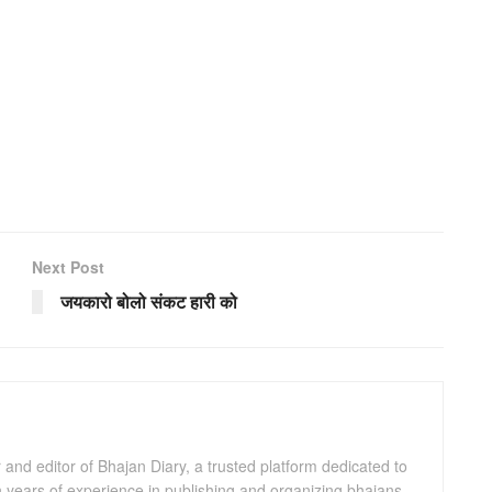
Next Post
जयकारो बोलो संकट हारी को
and editor of Bhajan Diary, a trusted platform dedicated to
th years of experience in publishing and organizing bhajans,