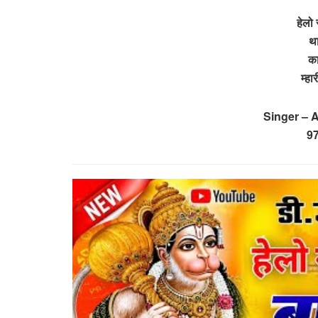
हेलो 
था
का
म्ह
Singer – 
9