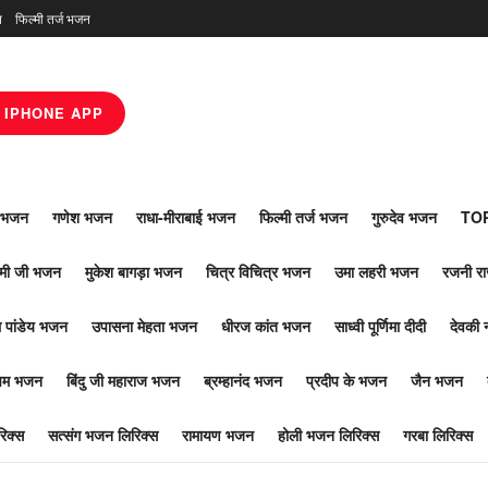
न
फिल्मी तर्ज भजन
IPHONE APP
ाँ भजन
गणेश भजन
राधा-मीराबाई भजन
फिल्मी तर्ज भजन
गुरुदेव भजन
TOP
ोमी जी भजन
मुकेश बागड़ा भजन
चित्र विचित्र भजन
उमा लहरी भजन
रजनी र
 पांडेय भजन
उपासना मेहता भजन
धीरज कांत भजन
साध्वी पूर्णिमा दीदी
देवकी 
ूपम भजन
बिंदु जी महाराज भजन
ब्रम्हानंद भजन
प्रदीप के भजन
जैन भजन
िक्स
सत्संग भजन लिरिक्स
रामायण भजन
होली भजन लिरिक्स
गरबा लिरिक्स