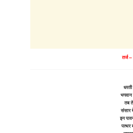
तर्ज –
धरती 
भगवान 
तब ते
संसार म
इन पाव
पत्थर