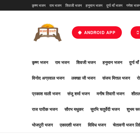
कृष्ण भजन
राम भजन
शिवजी भजन
हनुमान भजन
दुर्गा माँ भजन
गणेश भज
ANDROID APP
कृष्ण भजन
राम भजन
शिवजी भजन
हनुमान भजन
दुर्गा म
विनोद अग्रवाल भजन
लक्खा जी भजन
संजय मित्तल भजन
र
प्रकाश माली भजन
संजू शर्मा भजन
मनीष तिवारी भजन
शीतल
राज पारीक भजन
सौरभ मधुकर
सुरभि चतुर्वेदी भजन
शुभम र
भोजपुरी भजन
एकादशी भजन
विविध भजन
चेतावनी भजन लिर