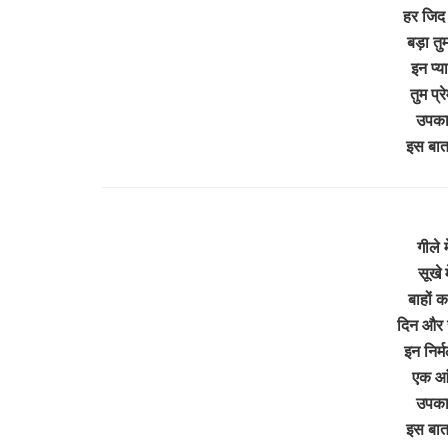
हर जिद 
बड़ा तुम
इन प्य
तुम प्
उपकार
इस बा
गीले म
सूखे म
बाहों 
दिन और र
इन निर्
एक आं
उपकार
इस बा