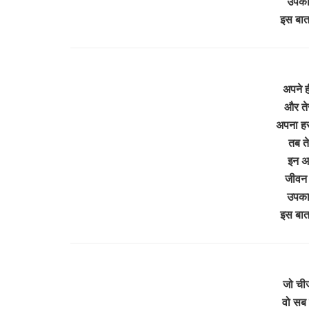
उपकार
इस बा
अपने ह
और ते
अपना हर
तब ते
इन अम
जीवन
उपकार
इस बा
जो चीज 
वो सब 