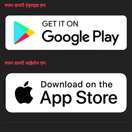
भजन डायरी एंड्राइड एप्प
भजन डायरी आईफोन एप्प