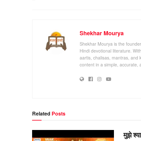
Shekhar Mourya
Shekhar Mourya is the founder 
Hindi devotional literature. Wi
aartis, chalisas, mantras, and 
content in a simple, accurate,
Related
Posts
मुझे श