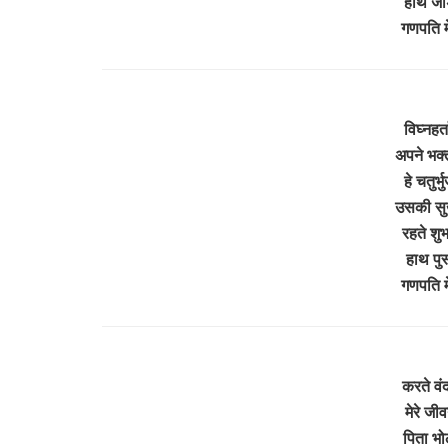
हाथ जोड़
गणपति म
विघ्नहर्
अपने भक्
हे चतुर्
उसकी सुख
रहते शुभ 
हाथ पु
गणपति म
करते वं
मेरे जी
पिता भोल