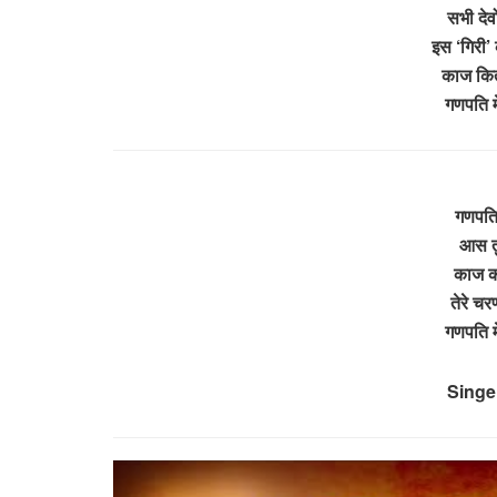
सभी देवों
इस ‘गिरी’ 
काज कितन
गणपति म
गणपति 
आस तु
काज कर
तेरे चरण
गणपति म
Singer