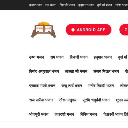
कृष्ण भजन
राम भजन
शिवजी भजन
हनुमान भजन
दुर्गा माँ भजन
गणेश भज
ANDROID APP
कृष्ण भजन
राम भजन
शिवजी भजन
हनुमान भजन
दुर्गा म
विनोद अग्रवाल भजन
लक्खा जी भजन
संजय मित्तल भजन
र
प्रकाश माली भजन
संजू शर्मा भजन
मनीष तिवारी भजन
शीतल
राज पारीक भजन
सौरभ मधुकर
सुरभि चतुर्वेदी भजन
शुभम र
भोजपुरी भजन
एकादशी भजन
विविध भजन
चेतावनी भजन लिर