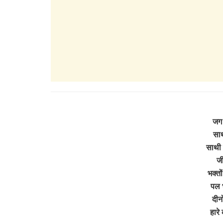
जग 
साथ
साथी
जी
भक्तो
पल भ
दीन
हारे