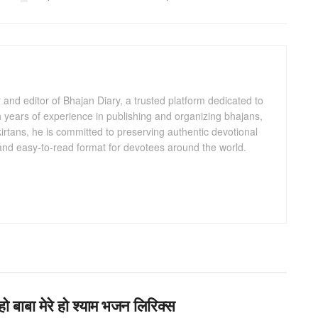
and editor of Bhajan Diary, a trusted platform dedicated to
th years of experience in publishing and organizing bhajans,
kirtans, he is committed to preserving authentic devotional
 and easy-to-read format for devotees around the world.
े हो बाबा मेरे हो श्याम भजन लिरिक्स