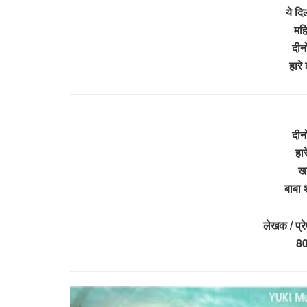
ये द
महि
दीन
हारे
दीन
हार
खा
बाबा 
लेखक / प्र
8