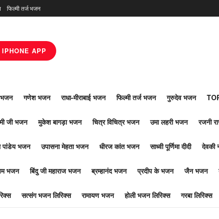
न
फिल्मी तर्ज भजन
IPHONE APP
ाँ भजन
गणेश भजन
राधा-मीराबाई भजन
फिल्मी तर्ज भजन
गुरुदेव भजन
TOP
ोमी जी भजन
मुकेश बागड़ा भजन
चित्र विचित्र भजन
उमा लहरी भजन
रजनी र
 पांडेय भजन
उपासना मेहता भजन
धीरज कांत भजन
साध्वी पूर्णिमा दीदी
देवकी 
ूपम भजन
बिंदु जी महाराज भजन
ब्रम्हानंद भजन
प्रदीप के भजन
जैन भजन
िक्स
सत्संग भजन लिरिक्स
रामायण भजन
होली भजन लिरिक्स
गरबा लिरिक्स