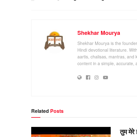
Shekhar Mourya
Shekhar Mourya is the founder 
Hindi devotional literature. Wi
aartis, chalisas, mantras, and 
content in a simple, accurate,
Related
Posts
तुम मेर