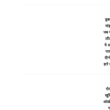
डूब
मां
जब 
ली
ये अ
पत
दीन
हारे
रोत
खुश
आंखो
ग