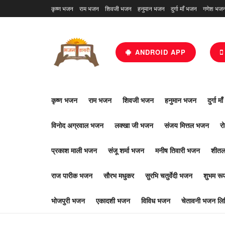
कृष्ण भजन
राम भजन
शिवजी भजन
हनुमान भजन
दुर्गा माँ भजन
गणेश भज
ANDROID APP
कृष्ण भजन
राम भजन
शिवजी भजन
हनुमान भजन
दुर्गा म
विनोद अग्रवाल भजन
लक्खा जी भजन
संजय मित्तल भजन
र
प्रकाश माली भजन
संजू शर्मा भजन
मनीष तिवारी भजन
शीतल
राज पारीक भजन
सौरभ मधुकर
सुरभि चतुर्वेदी भजन
शुभम र
भोजपुरी भजन
एकादशी भजन
विविध भजन
चेतावनी भजन लिर