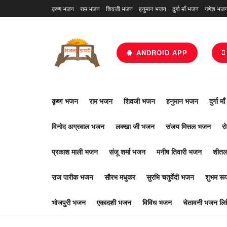
कृष्ण भजन
राम भजन
शिवजी भजन
हनुमान भजन
दुर्गा माँ भजन
गणेश भज
ANDROID APP
कृष्ण भजन
राम भजन
शिवजी भजन
हनुमान भजन
दुर्गा म
विनोद अग्रवाल भजन
लक्खा जी भजन
संजय मित्तल भजन
र
प्रकाश माली भजन
संजू शर्मा भजन
मनीष तिवारी भजन
शीतल
राज पारीक भजन
सौरभ मधुकर
सुरभि चतुर्वेदी भजन
शुभम र
भोजपुरी भजन
एकादशी भजन
विविध भजन
चेतावनी भजन लिर