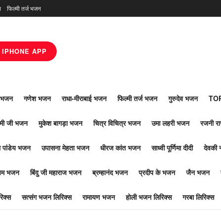
न
फिल्मी तर्ज भजन
IPHONE APP
ाँ भजन
गणेश भजन
राधा-मीराबाई भजन
फिल्मी तर्ज भजन
गुरुदेव भजन
TOP
ोमी जी भजन
मुकेश बागड़ा भजन
चित्र विचित्र भजन
उमा लहरी भजन
रजनी र
 पांडेय भजन
उपासना मेहता भजन
धीरज कांत भजन
साध्वी पूर्णिमा दीदी
देवकी 
ूपम भजन
बिंदु जी महाराज भजन
ब्रम्हानंद भजन
प्रदीप के भजन
जैन भजन
िक्स
सत्संग भजन लिरिक्स
रामायण भजन
होली भजन लिरिक्स
गरबा लिरिक्स