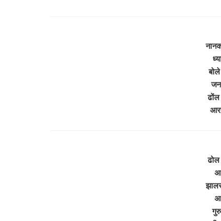
नानकन
ध्य
बोले
जनम
ढोंल
आरत
ढोल 
आर
झालर 
आर
गुर