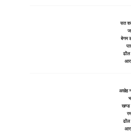
सत शब
जम
बेगम 
पा
ढोंल
आरत
अखेह न
भ
खण्ड ब
रम
ढोंल
आरत