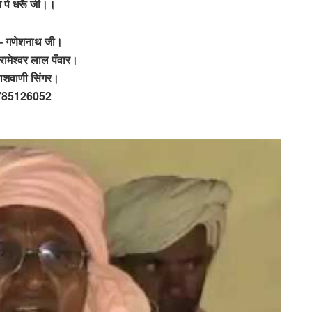
 पे धरूँ जी।।
 – गणेशनाथ जी।
रामेश्वर लाल पँवार।
शवाणी सिंगर।
785126052