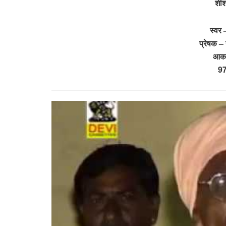
शीश
स्वर
प्रेषक – 
आका
9