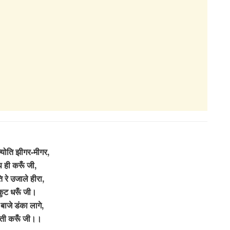
्योति झीगर-मीगर,
प ही करूँ जी,
ि रे उजाले हीरा,
कुट धरूँ जी।
 बाजे डंका लागे,
ी करूँ जी।।