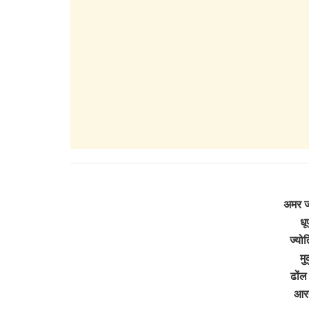
अमर ज
धू
ज्योत
मु
ढोंल
आरत