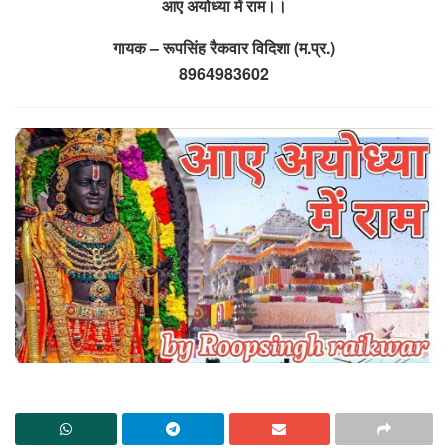
आए अयोध्या में राम।।
गायक – रूपसिंह रैकवार विदिशा (म.प्र.)
8964983602