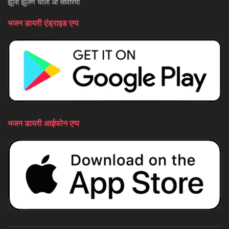
झूला झूलण चालो ओ साँवरिया
भजन डायरी एंड्राइड एप्प
भजन डायरी आईफोन एप्प