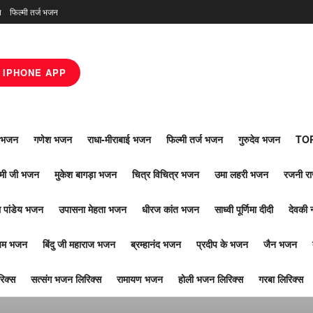
न
फिल्मी तर्ज भजन
IPHONE APP
ाँ भजन
गणेश भजन
राधा-मीराबाई भजन
फिल्मी तर्ज भजन
गुरुदेव भजन
TOP
ोमी जी भजन
मुकेश बागड़ा भजन
चित्र विचित्र भजन
उमा लहरी भजन
रजनी र
 पांडेय भजन
उपासना मेहता भजन
धीरज कांत भजन
साध्वी पूर्णिमा दीदी
देवकी 
ूपम भजन
बिंदु जी महाराज भजन
ब्रम्हानंद भजन
प्रदीप के भजन
जैन भजन
िक्स
सत्संग भजन लिरिक्स
रामायण भजन
होली भजन लिरिक्स
गरबा लिरिक्स