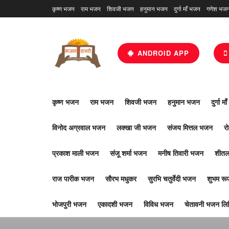
कृष्ण भजन
राम भजन
शिवजी भजन
हनुमान भजन
दुर्गा माँ भजन
गणेश भज
ANDROID APP
कृष्ण भजन
राम भजन
शिवजी भजन
हनुमान भजन
दुर्गा म
विनोद अग्रवाल भजन
लक्खा जी भजन
संजय मित्तल भजन
र
प्रकाश माली भजन
संजू शर्मा भजन
मनीष तिवारी भजन
शीतल
राज पारीक भजन
सौरभ मधुकर
सुरभि चतुर्वेदी भजन
शुभम र
भोजपुरी भजन
एकादशी भजन
विविध भजन
चेतावनी भजन लिर