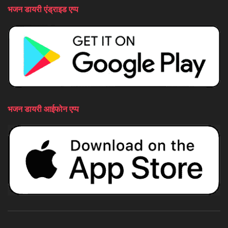
भजन डायरी एंड्राइड एप्प
भजन डायरी आईफोन एप्प