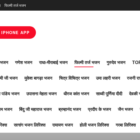
न
फिल्मी तर्ज भजन
IPHONE APP
ाँ भजन
गणेश भजन
राधा-मीराबाई भजन
फिल्मी तर्ज भजन
गुरुदेव भजन
TOP
ोमी जी भजन
मुकेश बागड़ा भजन
चित्र विचित्र भजन
उमा लहरी भजन
रजनी र
 पांडेय भजन
उपासना मेहता भजन
धीरज कांत भजन
साध्वी पूर्णिमा दीदी
देवकी 
ूपम भजन
बिंदु जी महाराज भजन
ब्रम्हानंद भजन
प्रदीप के भजन
जैन भजन
िक्स
सत्संग भजन लिरिक्स
रामायण भजन
होली भजन लिरिक्स
गरबा लिरिक्स