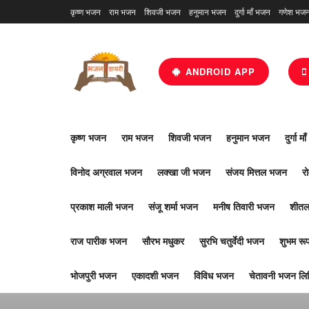
कृष्ण भजन
राम भजन
शिवजी भजन
हनुमान भजन
दुर्गा माँ भजन
गणेश भज
ANDROID APP
कृष्ण भजन
राम भजन
शिवजी भजन
हनुमान भजन
दुर्गा म
विनोद अग्रवाल भजन
लक्खा जी भजन
संजय मित्तल भजन
र
प्रकाश माली भजन
संजू शर्मा भजन
मनीष तिवारी भजन
शीतल
राज पारीक भजन
सौरभ मधुकर
सुरभि चतुर्वेदी भजन
शुभम र
भोजपुरी भजन
एकादशी भजन
विविध भजन
चेतावनी भजन लिर