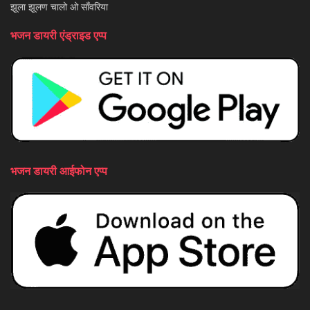
झूला झूलण चालो ओ साँवरिया
भजन डायरी एंड्राइड एप्प
भजन डायरी आईफोन एप्प