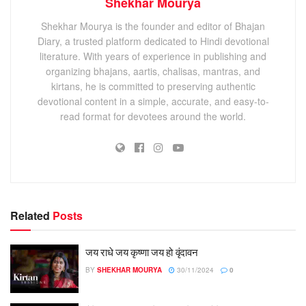
Shekhar Mourya
Shekhar Mourya is the founder and editor of Bhajan
Diary, a trusted platform dedicated to Hindi devotional
literature. With years of experience in publishing and
organizing bhajans, aartis, chalisas, mantras, and
kirtans, he is committed to preserving authentic
devotional content in a simple, accurate, and easy-to-
read format for devotees around the world.
Related
Posts
जय राधे जय कृष्णा जय हो वृंदावन
BY
SHEKHAR MOURYA
30/11/2024
0