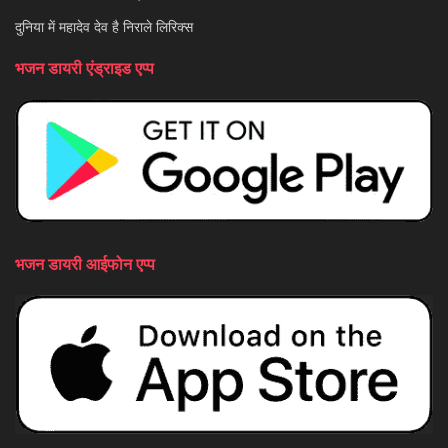
दुनिया में महादेव देव है निराले लिरिक्स
भजन डायरी एंड्राइड एप्प
भजन डायरी आईफोन एप्प